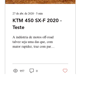
27 de abr. de 2020
∙
5
min
KTM 450 SX-F 2020 -
Teste
A indústria de motos off-road
talvez seja uma das que, com
maior rapidez, traz com para
as mãos dos consumidores
finais o que há de mais...
957
0