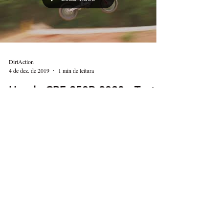
Load video
DirtAction
4 de dez. de 2019
1 min de leitura
Honda CRF 250R 2020 - Teste
Acompanhe neste vídeo um resumo do teste realizado
com a nova Honda CRF 250R no centro de treinamento
ASW Off Road Park. Você confere o...