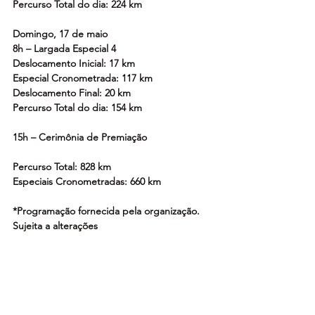
Percurso Total do dia: 224 km
Domingo, 17 de maio
8h – Largada Especial 4
Deslocamento Inicial: 17 km
Especial Cronometrada: 117 km
Deslocamento Final: 20 km
Percurso Total do dia: 154 km
15h – Cerimônia de Premiação
Percurso Total: 828 km
Especiais Cronometradas: 660 km
*Programação fornecida pela organização. 
Sujeita a alterações
Calendário – Brasileiro de Rally Raid
14 a 18 de abril – Rally RN 1500
12 a 17 de maio – Rally Minas Brasil
16 a 20 de junho – Rally Jalapão
9 a 11 de julho - Sertões Series PR