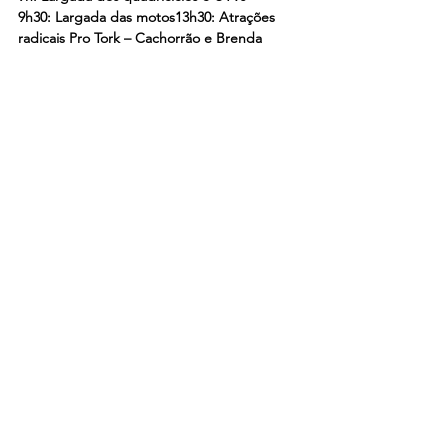
9h30: Largada das motos13h30: Atrações 
radicais Pro Tork – Cachorrão e Brenda
15h30: Sorteio das motos e brindes
22h: Show Nacional Traia Véia
Ver tudo
Posts recentes