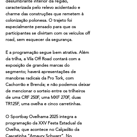
deslumbrante interior da região, 
caracterizada pelo relevo acidentado e 
charme das construções que remetem à 
colonização polonesa. O trajeto foi 
especialmente pensado para que os 
participantes se divirtam com os veículos off 
road, sem esquecer da segurança.
E a programação segue bem atrativa. Além 
da trilha, a Vila Off Road contará com a 
exposição de grandes marcas do 
segmento; haverá apresentações de 
manobras radicais da Pro Tork, com 
Cachorrão e Brenda; e não podemos deixar 
de mencionar o sorteio entre os trilheiros 
de uma CRF 250F, uma MXF 270F, duas 
TR125F, uma ovelha e cinco carretinhas.
O Sportbay Ovelhama 2025 integra a 
programação da XXV Festa Estadual da 
Ovelha, que acontece no Calçadão da 
Cascatinha “Amaury Schwarz”. No 