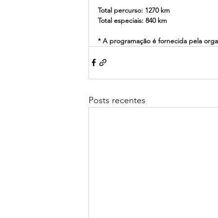
Total percurso: 1270 km
Total especiais: 840 km
* A programação é fornecida pela organ
Posts recentes