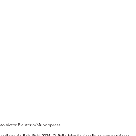
to Victor Eleutério/Mundopress
rasileiro de Rally Raid 2024. O Rally Jalapão desafia os competidores 