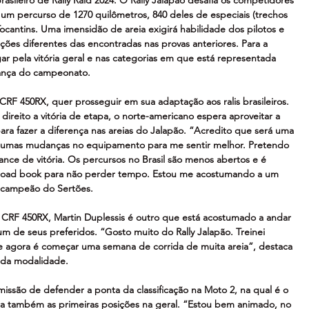
m um percurso de 1270 quilômetros, 840 deles de especiais (trechos 
cantins. Uma imensidão de areia exigirá habilidade dos pilotos e 
ões diferentes das encontradas nas provas anteriores. Para a 
ar pela vitória geral e nas categorias em que está representada 
erança do campeonato.
RF 450RX, quer prosseguir em sua adaptação aos ralis brasileiros. 
reito a vitória de etapa, o norte-americano espera aproveitar a 
ra fazer a diferença nas areias do Jalapão. “Acredito que será uma 
lgumas mudanças no equipamento para me sentir melhor. Pretendo 
ce de vitória. Os percursos no Brasil são menos abertos e é 
do road book para não perder tempo. Estou me acostumando a um 
al campeão do Sertões.
RF 450RX, Martin Duplessis é outro que está acostumado a andar 
um de seus preferidos. “Gosto muito do Rally Jalapão. Treinei 
e agora é começar uma semana de corrida de muita areia”, destaca 
 da modalidade.
missão de defender a ponta da classificação na Moto 2, na qual é o 
oca também as primeiras posições na geral. “Estou bem animado, no 