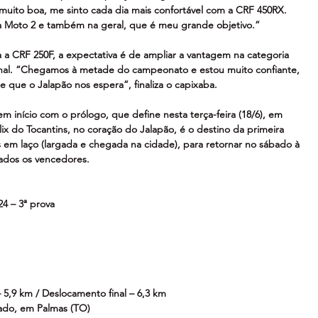
uito boa, me sinto cada dia mais confortável com a CRF 450RX. 
a Moto 2 e também na geral, que é meu grande objetivo.”
 CRF 250F, a expectativa é de ampliar a vantagem na categoria 
onal. “Chegamos à metade do campeonato e estou muito confiante, 
 que o Jalapão nos espera”, finaliza o capixaba.
m início com o prólogo, que define nesta terça-feira (18/6), em 
ix do Tocantins, no coração do Jalapão, é o destino da primeira 
 em laço (largada e chegada na cidade), para retornar no sábado à 
iados os vencedores.
24 – 3ª prova
– 5,9 km / Deslocamento final – 6,3 km
ado, em Palmas (TO)