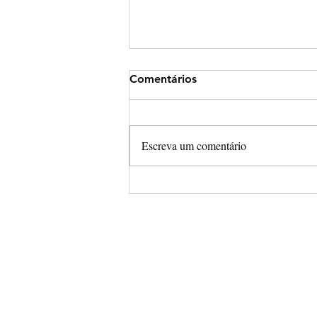
Comentários
Escreva um comentário
Arena Cross leva campeonat
completamente aberto para
Final