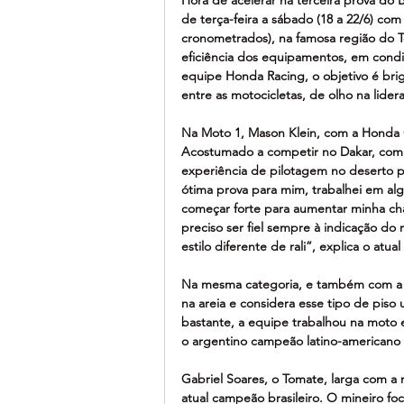
de terça-feira a sábado (18 a 22/6) co
cronometrados), na famosa região do To
eficiência dos equipamentos, em condiç
equipe Honda Racing, o objetivo é brig
entre as motocicletas, de olho na lid
Na Moto 1, Mason Klein, com a Honda C
Acostumado a competir no Dakar, com di
experiência de pilotagem no deserto pa
ótima prova para mim, trabalhei em a
começar forte para aumentar minha chan
preciso ser fiel sempre à indicação 
estilo diferente de rali”, explica o atu
Na mesma categoria, e também com a C
na areia e considera esse tipo de piso 
bastante, a equipe trabalhou na moto 
o argentino campeão latino-americano
Gabriel Soares, o Tomate, larga com a 
atual campeão brasileiro. O mineiro f