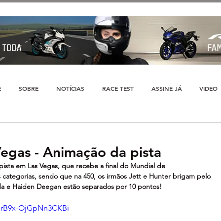
E
SOBRE
NOTÍCIAS
RACE TEST
ASSINE JÁ
VIDEO
egas - Animação da pista
sta em Las Vegas, que recebe a final do Mundial de 
categorias, sendo que na 450, os irmãos Jett e Hunter brigam pelo 
oda e Haiden Deegan estão separados por 10 pontos!
i=rB9x-OjGpNn3CKBi