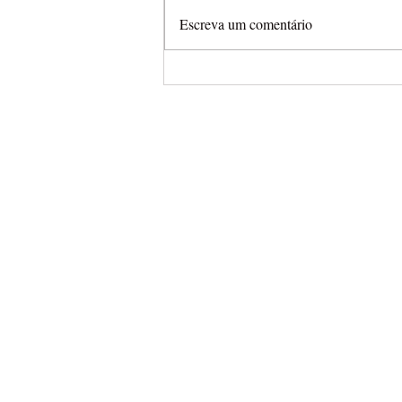
Escreva um comentário
Arena Cross leva campeonat
completamente aberto para
Final