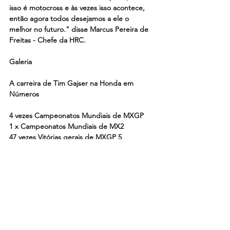
isso é motocross e às vezes isso acontece, 
então agora todos desejamos a ele o 
melhor no futuro." disse Marcus Pereira de 
Freitas - Chefe da HRC.
Galeria
A carreira de Tim Gajser na Honda em 
Números
4 vezes Campeonatos Mundiais de MXGP
1 x Campeonatos Mundiais de MX2
47 vezes Vitórias gerais de MXGP 5
vezes Vitórias em MX2 Vitórias gerais 116
vitórias em corridas 125
pódios
2 vezes vitórias na classe de Motocross das 
Nações
https://youtu.be/dt3cw9RF-ng?si=RKRGKJX-
x0WqUom4