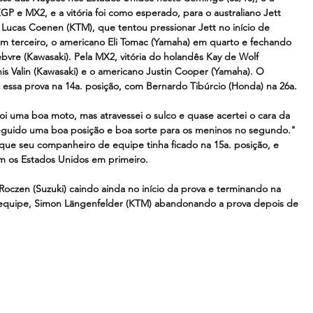
GP e MX2, e a vitória foi como esperado, para o australiano Jett 
Lucas Coenen (KTM), que tentou pressionar Jett no início de 
em terceiro, o americano Eli Tomac (Yamaha) em quarto e fechando 
ebvre (Kawasaki). Pela MX2, vitória do holandês Kay de Wolf 
is Valin (Kawasaki) e o americano Justin Cooper (Yamaha). O 
ou essa prova na 14a. posição, com Bernardo Tibúrcio (Honda) na 26a.
. Foi uma boa moto, mas atravessei o sulco e quase acertei o cara da 
eguido uma boa posição e boa sorte para os meninos no segundo." 
r que seu companheiro de equipe tinha ficado na 15a. posição, e 
m os Estados Unidos em primeiro.
oczen (Suzuki) caindo ainda no início da prova e terminando na 
 equipe, Simon Längenfelder (KTM) abandonando a prova depois de 