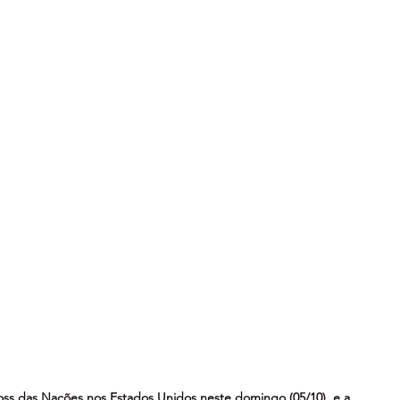
ss das Nações nos Estados Unidos neste domingo (05/10), e a 