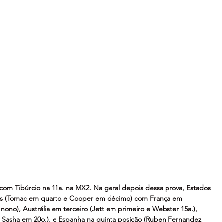
com Tibúrcio na 11a. na MX2. Na geral depois dessa prova, Estados 
os (Tomac em quarto e Cooper em décimo) com França em 
ono), Austrália em terceiro (Jett em primeiro e Webster 15a.), 
 Sasha em 20o.), e Espanha na quinta posição (Ruben Fernandez 