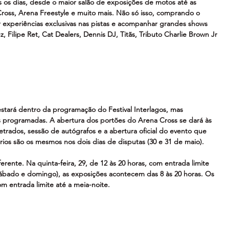
s os dias, desde o maior salão de exposições de motos até as 
oss, Arena Freestyle e muito mais. Não só isso, comprando o 
ar experiências exclusivas nas pistas e acompanhar grandes shows 
ilipe Ret, Cat Dealers, Dennis DJ, Titãs, Tributo Charlie Brown Jr 
estará dentro da programação do Festival Interlagos, mas 
s programadas. A abertura dos portões do Arena Cross se dará às 
etrados, sessão de autógrafos e a abertura oficial do evento que 
rios são os mesmos nos dois dias de disputas (30 e 31 de maio).
ferente. Na quinta-feira, 29, de 12 às 20 horas, com entrada limite 
 sábado e domingo), as exposições acontecem das 8 às 20 horas. Os 
m entrada limite até a meia-noite.