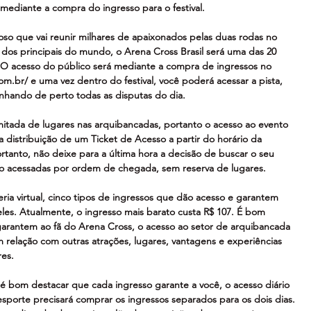
mediante a compra do ingresso para o festival.
so que vai reunir milhares de apaixonados pelas duas rodas no 
dos principais do mundo, o Arena Cross Brasil será uma das 20 
 O acesso do público será mediante a compra de ingressos no 
com.br/ e uma vez dentro do festival, você poderá acessar a pista, 
hando de perto todas as disputas do dia.
tada de lugares nas arquibancadas, portanto o acesso ao evento 
distribuição de um Ticket de Acesso a partir do horário da 
tanto, não deixe para a última hora a decisão de buscar o seu 
rão acessadas por ordem de chegada, sem reserva de lugares.
ria virtual, cinco tipos de ingressos que dão acesso e garantem 
les. Atualmente, o ingresso mais barato custa R$ 107. É bom 
garantem ao fã do Arena Cross, o acesso ao setor de arquibancada 
m relação com outras atrações, lugares, vantagens e experiências 
res.
, é bom destacar que cada ingresso garante a você, o acesso diário 
esporte precisará comprar os ingressos separados para os dois dias. 