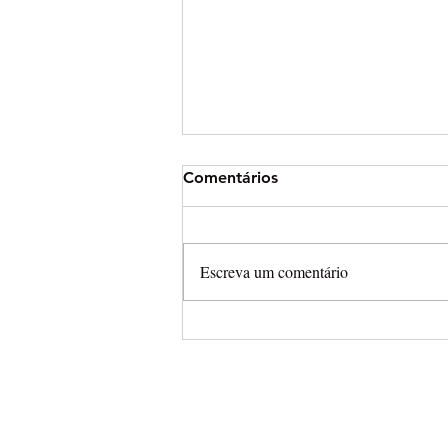
Comentários
Escreva um comentário
Justin Hill é o mais rápido n
treinos da abertura do Mund
Supercross