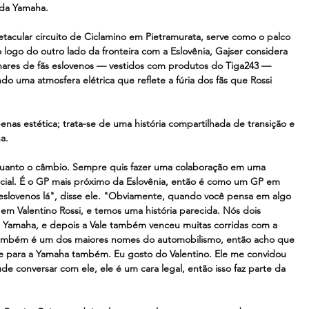
da Yamaha.
tacular circuito de Ciclamino em Pietramurata, serve como o palco 
 logo do outro lado da fronteira com a Eslovênia, Gajser considera 
hares de fãs eslovenos — vestidos com produtos do Tiga243 — 
do uma atmosfera elétrica que reflete a fúria dos fãs que Rossi 
enas estética; trata-se de uma história compartilhada de transição e 
a.
o quanto o câmbio. Sempre quis fazer uma colaboração em uma 
ecial. É o GP mais próximo da Eslovênia, então é como um GP em 
eslovenos lá", disse ele. "Obviamente, quando você pensa em algo 
a em Valentino Rossi, e temos uma história parecida. Nós dois 
a Yamaha, e depois a Vale também venceu muitas corridas com a 
também é um dos maiores nomes do automobilismo, então acho que 
nte para a Yamaha também. Eu gosto do Valentino. Ele me convidou 
e conversar com ele, ele é um cara legal, então isso faz parte da 