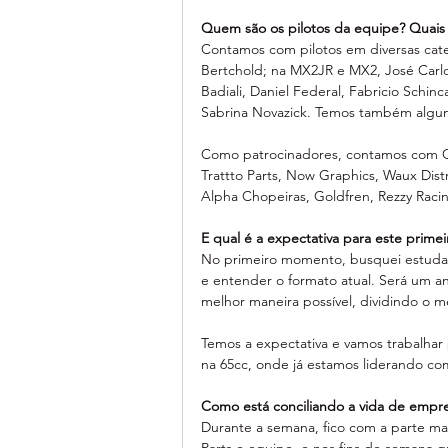
Quem são os pilotos da equipe? Quais 
Contamos com pilotos em diversas cate
Bertchold; na MX2JR e MX2, José Carlo
Badiali, Daniel Federal, Fabricio Schin
Sabrina Novazick. Temos também alguns
Como patrocinadores, contamos com CNB
Trattto Parts, Now Graphics, Waux Dist
Alpha Chopeiras, Goldfren, Rezzy Raci
E qual é a expectativa para este prime
No primeiro momento, busquei estudar 
e entender o formato atual. Será um 
melhor maneira possível, dividindo o m
Temos a expectativa e vamos trabalhar 
na 65cc, onde já estamos liderando c
Como está conciliando a vida de empre
Durante a semana, fico com a parte mai