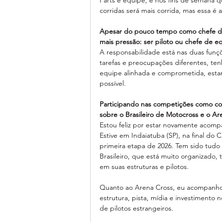
Parts e equipe, e nos fins de semana qu
corridas será mais corrida, mas essa é
Apesar do pouco tempo como chefe de
mais pressão: ser piloto ou chefe de e
A responsabilidade está nas duas funç
tarefas e preocupações diferentes, te
equipe alinhada e comprometida, esta
possível.
Participando nas competições como co
sobre o Brasileiro de Motocross e o Ar
Estou feliz por estar novamente acompa
Estive em Indaiatuba (SP), na final do
primeira etapa de 2026. Tem sido tudo
Brasileiro, que está muito organizado,
em suas estruturas e pilotos.
Quanto ao Arena Cross, eu acompanho e
estrutura, pista, mídia e investiment
de pilotos estrangeiros.