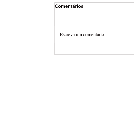
Comentários
Escreva um comentário
Arena Cross leva campeonat
completamente aberto para
Final