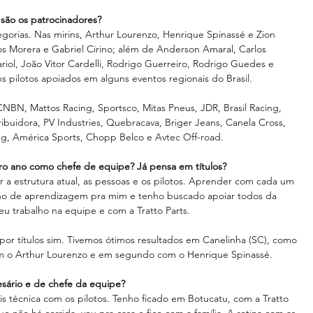
são os patrocinadores?
gorias. Nas mirins, Arthur Lourenzo, Henrique Spinassé e Zion 
s Morera e Gabriel Cirino; além de Anderson Amaral, Carlos 
cariol, João Vitor Cardelli, Rodrigo Guerreiro, Rodrigo Guedes e 
 pilotos apoiados em alguns eventos regionais do Brasil.
N, Mattos Racing, Sportsco, Mitas Pneus, JDR, Brasil Racing, 
ribuidora, PV Industries, Quebracava, Briger Jeans, Canela Cross, 
ng, América Sports, Chopp Belco e Avtec Off-road.
iro ano como chefe de equipe? Já pensa em títulos?
a estrutura atual, as pessoas e os pilotos. Aprender com cada um 
ano de aprendizagem pra mim e tenho buscado apoiar todos da 
eu trabalho na equipe e com a Tratto Parts.
por títulos sim. Tivemos ótimos resultados em Canelinha (SC), como 
om o Arthur Lourenzo e em segundo com o Henrique Spinassé.
sário e de chefe da equipe? 
s técnica com os pilotos. Tenho ficado em Botucatu, com a Tratto 