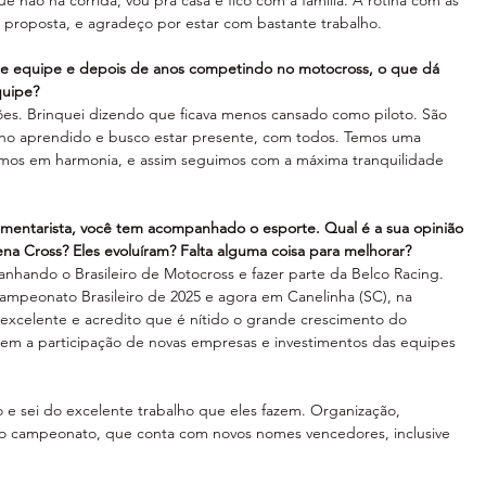
e não há corrida, vou pra casa e fico com a família. A rotina com as 
 a proposta, e agradeço por estar com bastante trabalho.
 equipe e depois de anos competindo no motocross, o que dá 
quipe?
ões. Brinquei dizendo que ficava menos cansado como piloto. São 
nho aprendido e busco estar presente, com todos. Temos uma 
mos em harmonia, e assim seguimos com a máxima tranquilidade 
mentarista, você tem acompanhado o esporte. Qual é a sua opinião 
ena Cross? Eles evoluíram? Falta alguma coisa para melhorar?
nhando o Brasileiro de Motocross e fazer parte da Belco Racing. 
 Campeonato Brasileiro de 2025 e agora em Canelinha (SC), na 
 excelente e acredito que é nítido o grande crescimento do 
 tem a participação de novas empresas e investimentos das equipes 
 sei do excelente trabalho que eles fazem. Organização, 
o no campeonato, que conta com novos nomes vencedores, inclusive 