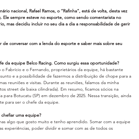
ário nacional, Rafael Ramos, o “Rafinha”, está de volta, desta vez 
. Ele sempre esteve no esporte, como sendo comentarista no 
 mas decidiu incluir no seu dia a dia a responsabilidade de gerir 
r de conversar com a lenda do esporte e saber mais sobre seu 
efe da equipe Belco Racing. Como surgiu essa oportunidade?
 Fabrício e o Fernando, proprietários da equipe, há bastante 
ssunto e a possibilidade de fazermos a distribuição de chope para a 
as reuniões e visitas. Durante as reuniões, falamos da minha 
os street de baixa cilindrada). Em resumo, ficamos sócios na 
la para Botucatu (SP) em dezembro de 2025. Nessa transição, ainda 
te para ser o chefe da equipe.  
 chefiar uma equipe?
as algo que gosto muito e tenho aprendido. Somar com a equipe 
has experiências, poder dividir e somar com as de todos os 