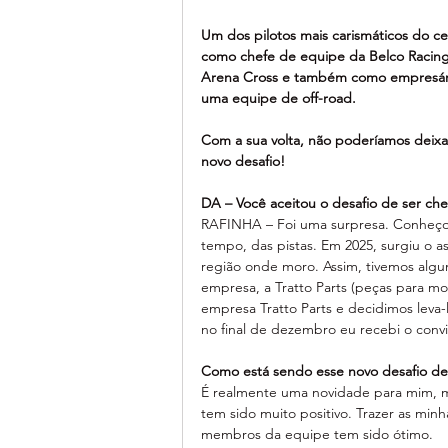
Um dos pilotos mais carismáticos do cen
como chefe de equipe da Belco Racing
Arena Cross e também como empresário,
uma equipe de off-road.
Com a sua volta, não poderíamos deixa
novo desafio!
DA – Você aceitou o desafio de ser ch
RAFINHA – Foi uma surpresa. Conheço o
tempo, das pistas. Em 2025, surgiu o a
região onde moro. Assim, tivemos algum
empresa, a Tratto Parts (peças para mot
empresa Tratto Parts e decidimos leva-
no final de dezembro eu recebi o convi
Como está sendo esse novo desafio de
É realmente uma novidade para mim, m
tem sido muito positivo. Trazer as min
membros da equipe tem sido ótimo.