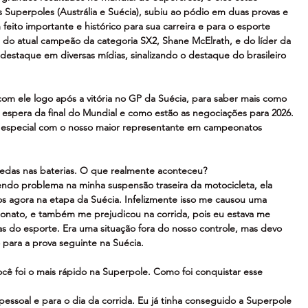
 Superpoles (Austrália e Suécia), subiu ao pódio em duas provas e 
 feito importante e histórico para sua carreira e para o esporte 
ente do atual campeão da categoria SX2, Shane McElrath, e do líder da 
 destaque em diversas mídias, sinalizando o destaque do brasileiro 
om ele logo após a vitória no GP da Suécia, para saber mais como 
 espera da final do Mundial e como estão as negociações para 2026. 
e especial com o nosso maior representante em campeonatos 
uedas nas baterias. O que realmente aconteceu?
endo problema na minha suspensão traseira da motocicleta, ela 
 agora na etapa da Suécia. Infelizmente isso me causou uma 
nato, e também me prejudicou na corrida, pois eu estava me 
as do esporte. Era uma situação fora do nosso controle, mas devo 
 para a prova seguinte na Suécia.
ocê foi o mais rápido na Superpole. Como foi conquistar esse 
ssoal e para o dia da corrida. Eu já tinha conseguido a Superpole 