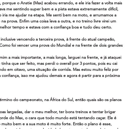
, porque o Anstie (Max) acabou errando, e ele iria fazer a volta mais 
tava me sentindo super bem e a pista estava extremamente difícil, 
o iria me ajudar na etapa. Me senti bem na moto, e arrumamos a 
a prova. Enfim uma coisa leva a outra, e no treino livre virei um 
o melhor tempo e estava com a confiança boa e tudo deu certo.
 inclusive vencendo a terceira prova, à frente do atual campeão, 
 Como foi vencer uma prova do Mundial e na frente de dois grandes 
 mim a mais importante, a mais longa, larguei na frente, e já ataquei 
tinha que ser feito, mas perdi o overall por 3 pontos, pois eu cai 
ndo em oitavo, uma situação de corrida. Mas estou muito feliz por 
a confiança, isso me ajudou demais e agora é partir para a próxima 
érmino do campeonato, na África do Sul, então quais são os planos 
s largadas, dar o meu melhor, ter bons treinos e tentar brigar 
corde do Max, o cara que todo mundo está tentando caçar. Ele é 
uito bem e a sua moto é muito forte. Então o plano é esse, 