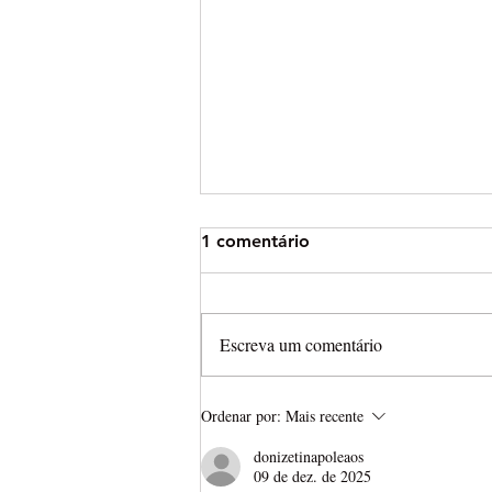
1 comentário
Escreva um comentário
Ordenar por:
Mais recente
Brasileiro de Enduro em Res
donizetinapoleaos
(PR) neste fim de semana
09 de dez. de 2025