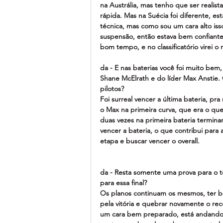
na Austrália, mas tenho que ser realista
rápida. Mas na Suécia foi diferente, es
técnica, mas como sou um cara alto iss
suspensão, então estava bem confiante n
bom tempo, e no classificatório virei 
da - E nas baterias você foi muito bem,
Shane McElrath e do líder Max Anstie.
pilotos?
Foi surreal vencer a última bateria, pra
o Max na primeira curva, que era o que 
duas vezes na primeira bateria termina
vencer a bateria, o que contribui para 
etapa e buscar vencer o overall.
da - Resta somente uma prova para o t
para essa final?
Os planos continuam os mesmos, ter boa
pela vitória e quebrar novamente o re
um cara bem preparado, está andando m