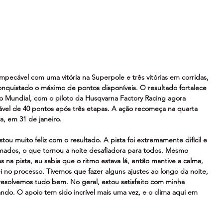
pecável com uma vitória na Superpole e três vitórias em corridas, 
nquistado o máximo de pontos disponíveis. O resultado fortalece 
 Mundial, com o piloto da Husqvarna Factory Racing agora 
vel de 40 pontos após três etapas. A ação recomeça na quarta 
, em 31 de janeiro.
stou muito feliz com o resultado. A pista foi extremamente difícil e 
ados, o que tornou a noite desafiadora para todos. Mesmo 
 na pista, eu sabia que o ritmo estava lá, então mantive a calma, 
i no processo. Tivemos que fazer alguns ajustes ao longo da noite, 
resolvemos tudo bem. No geral, estou satisfeito com minha 
do. O apoio tem sido incrível mais uma vez, e o clima aqui em 