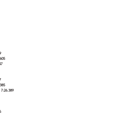
9
.605
47
7
.385
 7:26.389
6