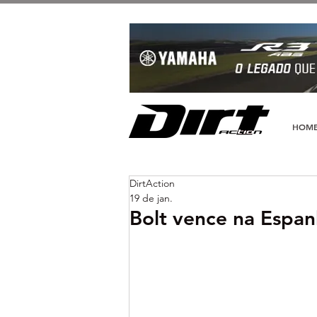
HOM
DirtAction
19 de jan.
Bolt vence na Espa