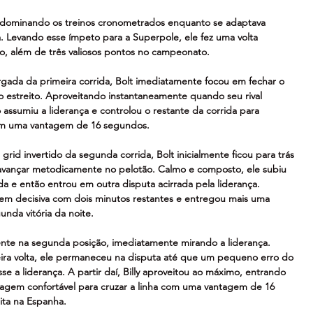
io, dominando os treinos cronometrados enquanto se adaptava 
. Levando esse ímpeto para a Superpole, ele fez uma volta 
o, além de três valiosos pontos no campeonato.
gada da primeira corrida, Bolt imediatamente focou em fechar o 
to estreito. Aproveitando instantaneamente quando seu rival 
ssumiu a liderança e controlou o restante da corrida para 
com uma vantagem de 16 segundos.
grid invertido da segunda corrida, Bolt inicialmente ficou para trás 
de avançar metodicamente no pelotão. Calmo e composto, ele subiu 
a e então entrou em outra disputa acirrada pela liderança. 
gem decisiva com dois minutos restantes e entregou mais uma 
unda vitória da noite.
mente na segunda posição, imediatamente mirando a liderança. 
ira volta, ele permaneceu na disputa até que um pequeno erro do 
se a liderança. A partir daí, Billy aproveitou ao máximo, entrando 
agem confortável para cruzar a linha com uma vantagem de 16 
ita na Espanha.