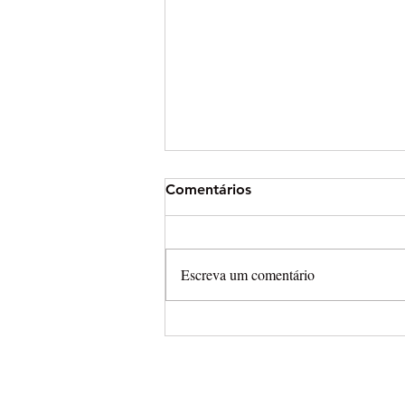
Comentários
Escreva um comentário
Arena Cross leva campeonat
completamente aberto para
Final