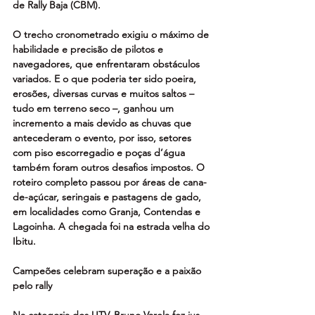
de Rally Baja (CBM).
O trecho cronometrado exigiu o máximo de 
habilidade e precisão de pilotos e 
navegadores, que enfrentaram obstáculos 
variados. E o que poderia ter sido poeira, 
erosões, diversas curvas e muitos saltos – 
tudo em terreno seco –, ganhou um 
incremento a mais devido as chuvas que 
antecederam o evento, por isso, setores 
com piso escorregadio e poças d’água 
também foram outros desafios impostos. O 
roteiro completo passou por áreas de cana-
de-açúcar, seringais e pastagens de gado, 
em localidades como Granja, Contendas e 
Lagoinha. A chegada foi na estrada velha do 
Ibitu.
Campeões celebram superação e a paixão 
pelo rally
Na categoria dos UTV, Bruno Varela fez jus 