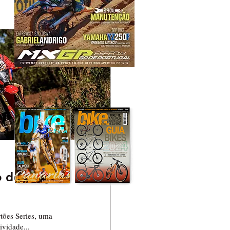
o do Rally
tões Series, uma
ividade...