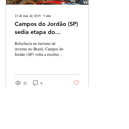
23 de mai. de 2019
∙
5
min
Campos do Jordão (SP)
sedia etapa do
Brasileiro de Enduro
Referência no turismo de
FIM
inverno no Brasil, Campos do
Jordão (SP) volta a receber
uma etapa do Campeonato
Brasileiro de Enduro FIM
para...
22
0