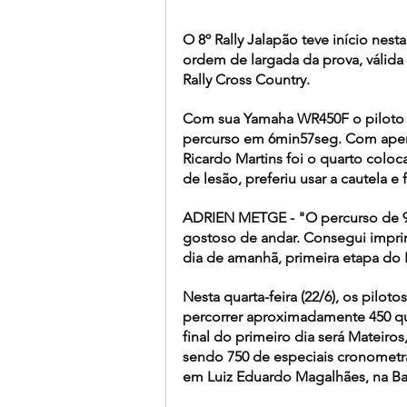
O 8º Rally Jalapão teve início nesta
ordem de largada da prova, válida 
Rally Cross Country.
Com sua Yamaha WR450F o piloto Ad
percurso em 6min57seg. Com apena
Ricardo Martins foi o quarto coloca
de lesão, preferiu usar a cautela e
ADRIEN METGE - "O percurso de 9
gostoso de andar. Consegui impri
dia de amanhã, primeira etapa do R
Nesta quarta-feira (22/6), os pilot
percorrer aproximadamente 450 qu
final do primeiro dia será Mateiros
sendo 750 de especiais cronometra
em Luiz Eduardo Magalhães, na Bah