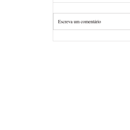
Escreva um comentário
Arena Cross leva campeonat
completamente aberto para
Final