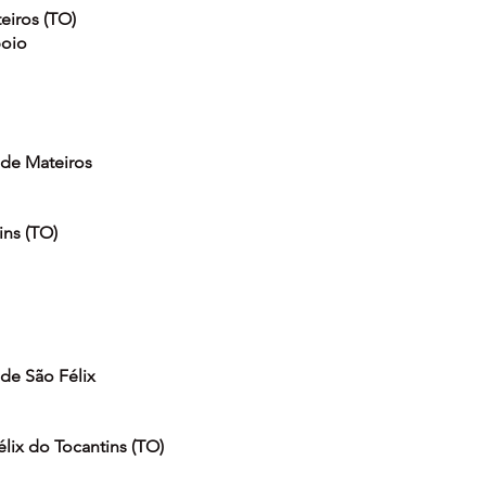
eiros (TO)
poio
 de Mateiros
ins (TO)
 de São Félix
élix do Tocantins (TO)