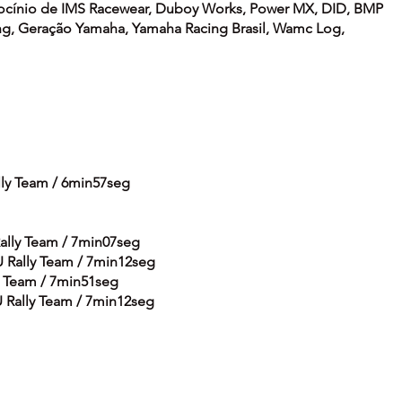
ocínio de IMS Racewear, Duboy Works, Power MX, DID, BMP 
cing, Geração Yamaha, Yamaha Racing Brasil, Wamc Log, 
lly Team / 6min57seg
Rally Team / 7min07seg
U Rally Team / 7min12seg
ly Team / 7min51seg
 Rally Team / 7min12seg