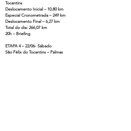
Tocantins
Deslocamento Inicial – 10,80 km
Especial Cronometrada – 249 km
Deslocamento Final – 6,27 km
Total do dia: 266,07 km
20h – Briefing
ETAPA 4 – 22/06- Sábado
São Félix do Tocantins – Palmas
Deslocamento Inicial – 13,9 km
Especial Cronometrada – 178 km
Deslocamento Final – 187 km
Total do dia: 378,90 km
Parque fechado- Praia da Graciosa
19h – Cerimônia de Premiação e Show – 
Praia da Graciosa
Distância Total: 1.251,47 km
Total das Especiais Cronometradas: 834 km
* Programação fornecida pela organização / 