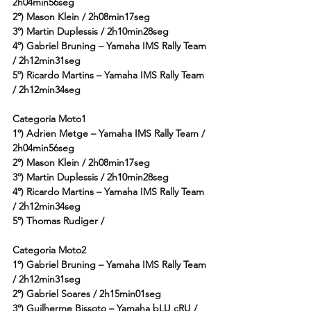
2h04min56seg
2º) Mason Klein / 2h08min17seg
3º) Martin Duplessis / 2h10min28seg
4º) Gabriel Bruning – Yamaha IMS Rally Team 
/ 2h12min31seg
5º) Ricardo Martins – Yamaha IMS Rally Team 
/ 2h12min34seg
Categoria Moto1
1º) Adrien Metge – Yamaha IMS Rally Team / 
2h04min56seg
2º) Mason Klein / 2h08min17seg
3º) Martin Duplessis / 2h10min28seg
4º) Ricardo Martins – Yamaha IMS Rally Team 
/ 2h12min34seg
5º) Thomas Rudiger /
Categoria Moto2
1º) Gabriel Bruning – Yamaha IMS Rally Team 
/ 2h12min31seg
2º) Gabriel Soares / 2h15min01seg
3º) Guilherme Bissoto – Yamaha bLU cRU / 