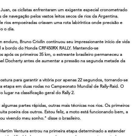
uan, os ciclistas enfrentaram um exigente especial cronometrado 
s de navegação pelos vastos leitos secos de rios da Argentina. 
 de rios empoeiradas criavam uma rota labiríntica onde precisão e 
o o dia.
enduro, Bruno Crivilin continuou seu impressionante início de vida 
vel a bordo do Honda CRF450RX RALLY. Mantendo-se 
os após os primeiros 35 km, o estreante brasileiro permaneceu a 
hael Docherty antes de aumentar a pressão na segunda metade da 
ostura para garantir a vitória por apenas 22 segundos, tornando-se 
 uma etapa em duas rodas no Campeonato Mundial de Rally-Raid. O 
ugar na classificação geral do Rally 2.
, algumas partes rápidas, outras mais técnicas nos rios. Os primeiros 
ita poeira dos outros. Estou feliz, a moto está funcionando bem, a 
u vivendo meu sonho." disse o brasileiro.
, Martim Ventura entrou na primeira etapa determinado a estender 