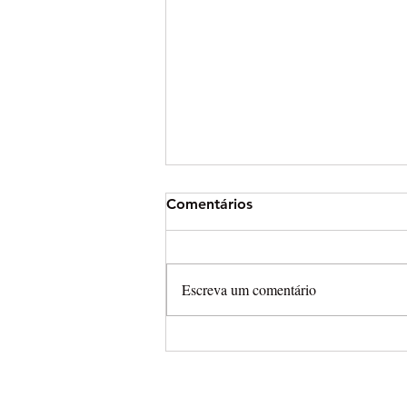
Comentários
Escreva um comentário
Arena Cross leva campeonat
completamente aberto para