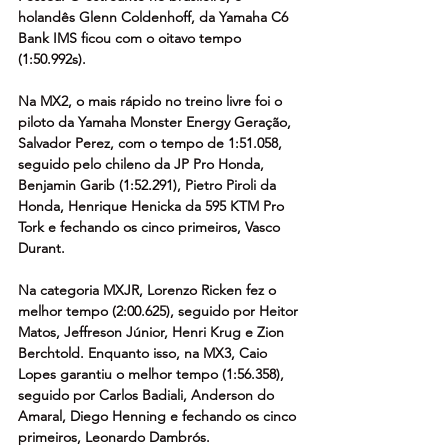
holandês Glenn Coldenhoff, da Yamaha C6 
Bank IMS ficou com o oitavo tempo 
(1:50.992s).
Na MX2, o mais rápido no treino livre foi o 
piloto da Yamaha Monster Energy Geração, 
Salvador Perez, com o tempo de 1:51.058, 
seguido pelo chileno da JP Pro Honda, 
Benjamin Garib (1:52.291), Pietro Piroli da 
Honda, Henrique Henicka da 595 KTM Pro 
Tork e fechando os cinco primeiros, Vasco 
Durant.
Na categoria MXJR, Lorenzo Ricken fez o 
melhor tempo (2:00.625), seguido por Heitor 
Matos, Jeffreson Júnior, Henri Krug e Zion 
Berchtold. Enquanto isso, na MX3, Caio 
Lopes garantiu o melhor tempo (1:56.358), 
seguido por Carlos Badiali, Anderson do 
Amaral, Diego Henning e fechando os cinco 
primeiros, Leonardo Dambrós.