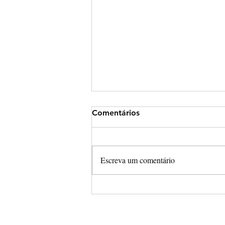
Comentários
Escreva um comentário
Husqvarna renova com Kay 
Wolf