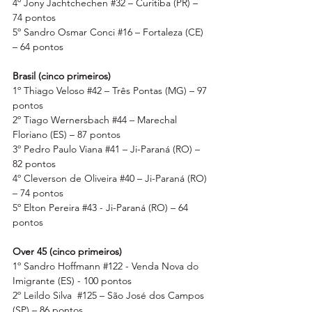
4º Jony Jachtchechen 
#32
 – Curitiba (PR) – 
74 pontos
5º Sandro Osmar Conci 
#16
 – Fortaleza (CE) 
– 64 pontos
Brasil (cinco primeiros)
1º Thiago Veloso 
#42
 – Três Pontas (MG) – 97 
pontos
2º Tiago Wernersbach 
#44
 – Marechal 
Floriano (ES) – 87 pontos
3º Pedro Paulo Viana 
#41
 – Ji-Paraná (RO) – 
82 pontos
4º Cleverson de Oliveira 
#40
 – Ji-Paraná (RO) 
– 74 pontos
5º Elton Pereira 
#43
 - Ji-Paraná (RO) – 64 
pontos
Over 45 (cinco primeiros)
1º Sandro Hoffmann 
#122
 - Venda Nova do 
Imigrante (ES) - 100 pontos
2º Leildo Silva  
#125
 – São José dos Campos 
(SP) – 86 pontos