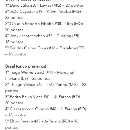
1º Dário Júlio 
#30
 - Lavras (MG) – 25 pontos
2º João Caçador 
#19
 – Além Paraíba (MG) – 
22 pontos
3º Cláudio Roberto Ribeiro 
#38
 – Ubá (MG) – 
20 pontos
4º Jony Jachtchechen 
#32
 – Curitiba (PR) – 
18 pontos
5º Sandro Osmar Conci 
#16
 – Fortaleza (CE) 
– 16 pontos
Brasil (cinco primeiros)
1º Tiago Wernersbach 
#44
 – Marechal 
Floriano (ES) – 25 pontos
2º Thiago Veloso 
#42
 – Três Pontas (MG) – 22 
pontos
3º Pedro Paulo Viana 
#41
 – Ji-Paraná (RO) – 
20 pontos
4º Cleverson de Oliveira 
#40
 – Ji-Paraná (RO) 
– 18 pontos
5º Elton Pereira 
#43
 - Ji-Paraná (RO) – 16 
pontos