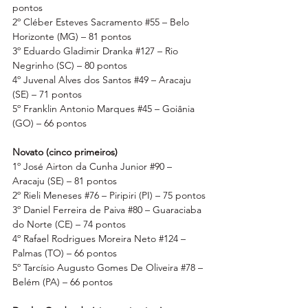
pontos
2º Cléber Esteves Sacramento 
#55
 – Belo 
Horizonte (MG) – 81 pontos
3º Eduardo Gladimir Dranka 
#127
 – Rio 
Negrinho (SC) – 80 pontos
4º Juvenal Alves dos Santos 
#49
 – Aracaju 
(SE) – 71 pontos
5º Franklin Antonio Marques 
#45
 – Goiânia 
(GO) – 66 pontos
Novato (cinco primeiros)
1º José Airton da Cunha Junior 
#90
 – 
Aracaju (SE) – 81 pontos
2º Rieli Meneses 
#76
 – Piripiri (PI) – 75 pontos
3º Daniel Ferreira de Paiva 
#80
 – Guaraciaba 
do Norte (CE) – 74 pontos
4º Rafael Rodrigues Moreira Neto 
#124
 – 
Palmas (TO) – 66 pontos
5º Tarcísio Augusto Gomes De Oliveira 
#78
 – 
Belém (PA) – 66 pontos