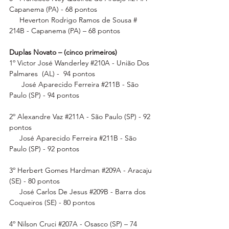
Capanema (PA) - 68 pontos
     Heverton Rodrigo Ramos de Sousa # 
214B - Capanema (PA) – 68 pontos
Duplas Novato – (cinco primeiros)
1º Victor José Wanderley 
#210A
 - União Dos 
Palmares  (AL) -  94 pontos
      José Aparecido Ferreira 
#211B
 - São 
Paulo (SP) - 94 pontos
2º Alexandre Vaz 
#211A
 - São Paulo (SP) - 92 
pontos
     José Aparecido Ferreira 
#211B
 - São 
Paulo (SP) - 92 pontos
3º Herbert Gomes Hardman 
#209A
 - Aracaju 
(SE) - 80 pontos
     José Carlos De Jesus 
#209B
 - Barra dos 
Coqueiros (SE) - 80 pontos
4º Nilson Cruci 
#207A
 - Osasco (SP) – 74 