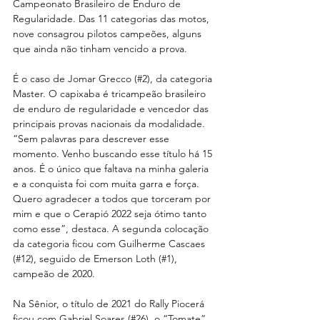
Campeonato Brasileiro de Enduro de 
Regularidade. Das 11 categorias das motos, 
nove consagrou pilotos campeões, alguns 
que ainda não tinham vencido a prova.
É o caso de Jomar Grecco (#2), da categoria 
Master. O capixaba é tricampeão brasileiro 
de enduro de regularidade e vencedor das 
principais provas nacionais da modalidade. 
“Sem palavras para descrever esse 
momento. Venho buscando esse título há 15 
anos. É o único que faltava na minha galeria 
e a conquista foi com muita garra e força. 
Quero agradecer a todos que torceram por 
mim e que o Cerapió 2022 seja ótimo tanto 
como esse”, destaca. A segunda colocação 
da categoria ficou com Guilherme Cascaes 
(#12), seguido de Emerson Loth (#1), 
campeão de 2020.
Na Sênior, o título de 2021 do Rally Piocerá 
ficou com Gabriel Soares (#26), o “Tomate”. 