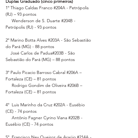
Duplas Graduado (cinco primeiros)
1º Thiago Caldas Franco 
#204A
 - Petrópolis 
(RJ) – 93 pontos
     Wenderson de S. Duarte 
#204B
 - 
Petrópolis (RJ) - 93 pontos
2º Marino Botta Alves 
#203A
 - São Sebastião 
do Pará (MG) - 88 pontos
    José Carlos de Padua#203B - São 
Sebastião do Pará (MG) – 88 pontos
3º Paulo Picacio Barroso Cabral 
#206A
 – 
Fortaleza (CE) – 81 pontos
     Rodrigo Gondim de Oliveira 
#206B
 – 
Fortaleza (CE) – 81 pontos
4º  Luis Marinho da Cruz 
#202A
 - Eusébio 
(CE) - 74 pontos
     Antônio Fagner Cyrino Viana 
#202B
 - 
Eusébio (CE) - 74 pontos
5º  Francisco Ney Queiroz de Araújo 
#214A
 - 