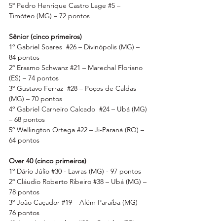
5º Pedro Henrique Castro Lage 
#5
 – 
Timóteo (MG) – 72 pontos
Sênior (cinco primeiros)
1º Gabriel Soares  
#26
 – Divinópolis (MG) – 
84 pontos
2º Erasmo Schwanz 
#21
 – Marechal Floriano 
(ES) – 74 pontos
3º Gustavo Ferraz  
#28
 – Poços de Caldas 
(MG) – 70 pontos
4º Gabriel Carneiro Calcado  
#24
 – Ubá (MG) 
– 68 pontos
5º Wellington Ortega 
#22
 – Ji-Paraná (RO) – 
64 pontos
Over 40 (cinco primeiros)
1º Dário Júlio 
#30
 - Lavras (MG) - 97 pontos
2º Cláudio Roberto Ribeiro 
#38
 – Ubá (MG) – 
78 pontos
3º João Caçador 
#19
 – Além Paraíba (MG) – 
76 pontos