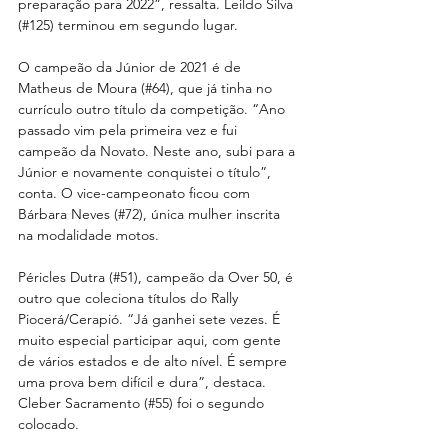
preparação para 2022”, ressalta. Leildo Silva 
(#125) terminou em segundo lugar.
O campeão da Júnior de 2021 é de 
Matheus de Moura (#64), que já tinha no 
currículo outro título da competição. “Ano 
passado vim pela primeira vez e fui 
campeão da Novato. Neste ano, subi para a 
Júnior e novamente conquistei o título”, 
conta. O vice-campeonato ficou com 
Bárbara Neves (#72), única mulher inscrita 
na modalidade motos.
Péricles Dutra (#51), campeão da Over 50, é 
outro que coleciona títulos do Rally 
Piocerá/Cerapió. “Já ganhei sete vezes. É 
muito especial participar aqui, com gente 
de vários estados e de alto nível. É sempre 
uma prova bem difícil e dura”, destaca. 
Cleber Sacramento (#55) foi o segundo 
colocado.