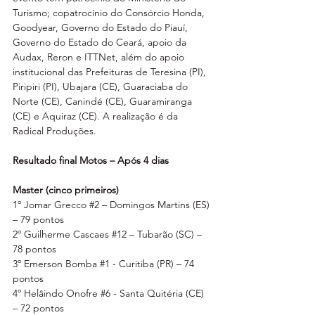
Turismo; copatrocínio do Consórcio Honda, 
Goodyear, Governo do Estado do Piauí, 
Governo do Estado do Ceará, apoio da 
Audax, Reron e ITTNet, além do apoio 
institucional das Prefeituras de Teresina (PI), 
Piripiri (PI), Ubajara (CE), Guaraciaba do 
Norte (CE), Canindé (CE), Guaramiranga 
(CE) e Aquiraz (CE). A realização é da 
Radical Produções.
Resultado final Motos – Após 4 dias
Master (cinco primeiros)
1º Jomar Grecco 
#2
 – Domingos Martins (ES) 
– 79 pontos
2º Guilherme Cascaes 
#12
 – Tubarão (SC) – 
78 pontos
3º Emerson Bomba 
#1
 - Curitiba (PR) – 74 
pontos
4º Helâindo Onofre 
#6
 - Santa Quitéria (CE) 
– 72 pontos