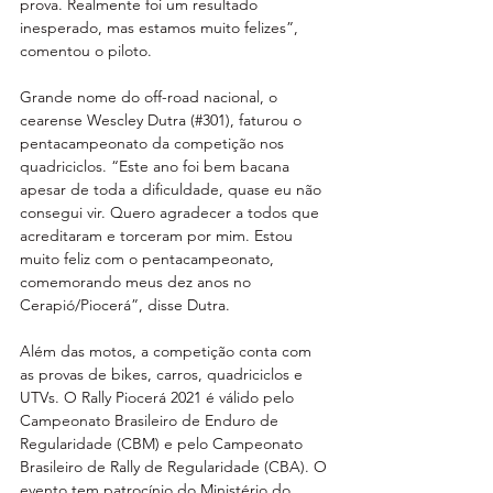
prova. Realmente foi um resultado 
inesperado, mas estamos muito felizes”, 
comentou o piloto.
Grande nome do off-road nacional, o 
cearense Wescley Dutra (#301), faturou o 
pentacampeonato da competição nos 
quadriciclos. “Este ano foi bem bacana 
apesar de toda a dificuldade, quase eu não 
consegui vir. Quero agradecer a todos que 
acreditaram e torceram por mim. Estou 
muito feliz com o pentacampeonato, 
comemorando meus dez anos no 
Cerapió/Piocerá”, disse Dutra.
Além das motos, a competição conta com 
as provas de bikes, carros, quadriciclos e 
UTVs. O Rally Piocerá 2021 é válido pelo 
Campeonato Brasileiro de Enduro de 
Regularidade (CBM) e pelo Campeonato 
Brasileiro de Rally de Regularidade (CBA). O 
evento tem patrocínio do Ministério do 