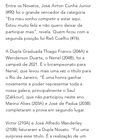
Entre os Novatos, José Airton Cunha Junior 
(#90) foi o grande vencedor da categoria. 
“Era meu sonho competir e estar aqui. 
Estou muito feliz e não quero deixar de 
participar mais”, revela. Quem ficou com a 
segunda posição foi Rieli Coelho (#76).
A Dupla Graduada Thiago Franco (204A) e 
Wenderson Duarte, o Nenel (204B), foi a 
campeã de 2021. É o bicampeonato para 
Nenel, que levou mais uma vez o título para 
o Rio de Janeiro. “É uma honra ganhar 
novamente e poder representar toda a 
nossa galera, principalmente o Saul 
[Zakkour], que não participou neste ano. 
Marino Alves (203A) e José de Padua (203B) 
completaram a prova em segundo lugar.
Victor (210A) e José Alfredo Wanderley 
(210B) faturaram a Dupla Novato. “Foi uma 
surpresa esse título. É a realização de um 