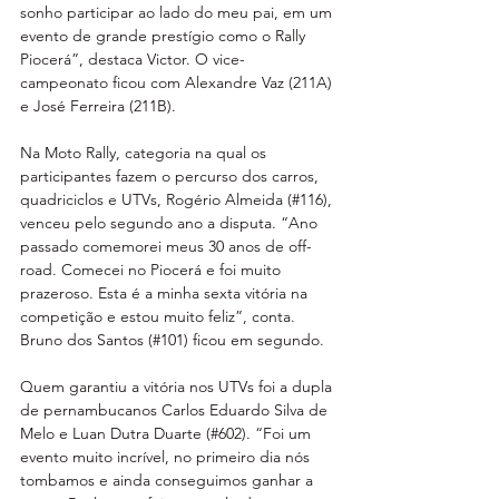
sonho participar ao lado do meu pai, em um 
evento de grande prestígio como o Rally 
Piocerá”, destaca Victor. O vice-
campeonato ficou com Alexandre Vaz (211A) 
e José Ferreira (211B).
Na Moto Rally, categoria na qual os 
participantes fazem o percurso dos carros, 
quadriciclos e UTVs, Rogério Almeida (#116), 
venceu pelo segundo ano a disputa. “Ano 
passado comemorei meus 30 anos de off-
road. Comecei no Piocerá e foi muito 
prazeroso. Esta é a minha sexta vitória na 
competição e estou muito feliz”, conta. 
Bruno dos Santos (#101) ficou em segundo.
Quem garantiu a vitória nos UTVs foi a dupla 
de pernambucanos Carlos Eduardo Silva de 
Melo e Luan Dutra Duarte (#602). “Foi um 
evento muito incrível, no primeiro dia nós 
tombamos e ainda conseguimos ganhar a 