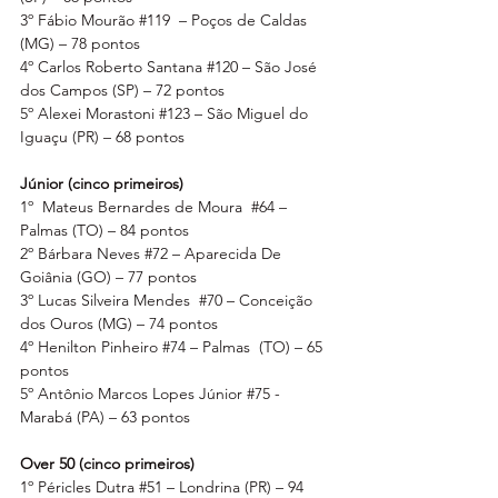
3º Fábio Mourão 
#119
  – Poços de Caldas 
(MG) – 78 pontos
4º Carlos Roberto Santana 
#120
 – São José 
dos Campos (SP) – 72 pontos
5º Alexei Morastoni 
#123
 – São Miguel do 
Iguaçu (PR) – 68 pontos
Júnior (cinco primeiros)
1º  Mateus Bernardes de Moura  
#64
 – 
Palmas (TO) – 84 pontos
2º Bárbara Neves 
#72
 – Aparecida De 
Goiânia (GO) – 77 pontos 
3º Lucas Silveira Mendes  
#70
 – Conceição 
dos Ouros (MG) – 74 pontos
4º Henilton Pinheiro 
#74
 – Palmas  (TO) – 65 
pontos
5º Antônio Marcos Lopes Júnior 
#75
 - 
Marabá (PA) – 63 pontos
Over 50 (cinco primeiros)
1º Péricles Dutra 
#51
 – Londrina (PR) – 94 