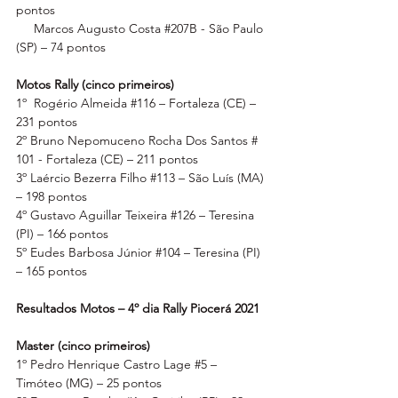
pontos
     Marcos Augusto Costa 
#207B
 - São Paulo 
(SP) – 74 pontos
Motos Rally (cinco primeiros)
1º  Rogério Almeida 
#116
 – Fortaleza (CE) – 
231 pontos
2º Bruno Nepomuceno Rocha Dos Santos # 
101 - Fortaleza (CE) – 211 pontos
3º Laércio Bezerra Filho 
#113
 – São Luís (MA) 
– 198 pontos
4º Gustavo Aguillar Teixeira 
#126
 – Teresina 
(PI) – 166 pontos
5º Eudes Barbosa Júnior 
#104
 – Teresina (PI) 
– 165 pontos
Resultados Motos – 4º dia Rally Piocerá 2021
Master (cinco primeiros)
1º Pedro Henrique Castro Lage 
#5
 – 
Timóteo (MG) – 25 pontos