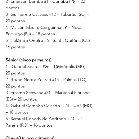
2º Emerson Bomba 
#1
 - Curitiba (PR) - 22 
pontos
3º Guilherme Cascaes 
#12
 – Tubarão (SC) – 
20 pontos
4º Maicon Ribeiro Corguinha 
#9
 – Nova 
Friburgo (RJ) – 18 pontos
5º Helâindo Onofre 
#6
 - Santa Quitéria (CE)- 
16 pontos
Sênior (cinco primeiros)
1º  Gabriel Soares  
#26
 – Divinópolis (MG) – 
25 pontos
2º Bruno Nobre Pelizari 
#18
 – Palmas (TO) – 
22 pontos
3º Erasmo Schwanz 
#21
 – Marechal Floriano 
(ES) – 20 pontos
4º Gabriel Carneiro Calcado  
#24
 – Ubá (MG) 
– 18 pontos
5º Samuel Kenedy de Andrade 
#20
 – Ji-
Paraná (RO) – 16 pontos
Over 40 (cinco primeiros)