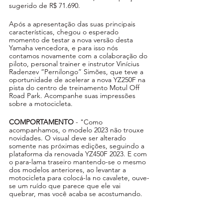
sugerido de R$ 71.690. 
Após a apresentação das suas principais 
características, chegou o esperado 
momento de testar a nova versão desta 
Yamaha vencedora, e para isso nós 
contamos novamente com a colaboração do 
piloto, personal trainer e instrutor Vinícius 
Radenzev “Pernilongo” Simões, que teve a 
oportunidade de acelerar a nova YZ250F na 
pista do centro de treinamento Motul Off 
Road Park. Acompanhe suas impressões 
sobre a motocicleta.
COMPORTAMENTO
 - "Como 
acompanhamos, o modelo 2023 não trouxe 
novidades. O visual deve ser alterado 
somente nas próximas edições, seguindo a 
plataforma da renovada YZ450F 2023. E com 
o para-lama traseiro mantendo-se o mesmo 
dos modelos anteriores, ao levantar a 
motocicleta para colocá-la no cavalete, ouve-
se um ruído que parece que ele vai 
quebrar, mas você acaba se acostumando.