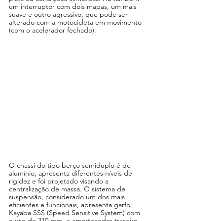
um interruptor com dois mapas, um mais 
suave e outro agressivo, que pode ser 
alterado com a motocicleta em movimento 
(com o acelerador fechado).
O chassi do tipo berço semiduplo é de 
alumínio, apresenta diferentes níveis de 
rigidez e foi projetado visando a 
centralização de massa. O sistema de 
suspensão, considerado um dos mais 
eficientes e funcionais, apresenta garfo 
Kayaba SSS (Speed Sensitive System) com 
curso de 310 mm, e amortecedor traseiro 