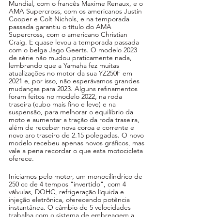
Mundial, com o francês Maxime Renaux, e o 
AMA Supercross, com os americanos Justin 
Cooper e Colt Nichols, e na temporada 
passada garantiu o título do AMA 
Supercross, com o americano Christian 
Craig. E quase levou a temporada passada 
com o belga Jago Geerts. O modelo 2023 
de série não mudou praticamente nada, 
lembrando que a Yamaha fez muitas 
atualizações no motor da sua YZ250F em 
2021 e, por isso, não esperávamos grandes 
mudanças para 2023. Alguns refinamentos 
foram feitos no modelo 2022, na roda 
traseira (cubo mais fino e leve) e na 
suspensão, para melhorar o equilíbrio da 
moto e aumentar a tração da roda traseira, 
além de receber nova coroa e corrente e 
novo aro traseiro de 2.15 polegadas. O novo 
modelo recebeu apenas novos gráficos, mas 
vale a pena recordar o que esta motocicleta 
oferece. 
Iniciamos pelo motor, um monocilíndrico de 
250 cc de 4 tempos "invertido", com 4 
válvulas, DOHC, refrigeração líquida e 
injeção eletrônica, oferecendo potência 
instantânea. O câmbio de 5 velocidades 
trabalha com o sistema de embreagem a 