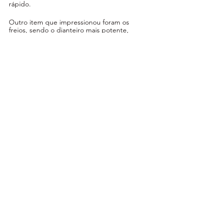
rápido. 
Outro item que impressionou foram os 
freios, sendo o dianteiro mais potente, 
oferecendo uma sensação melhor na 
alavanca e permitindo abusar nas entradas 
de curva. 
Resumindo, muitos pilotos gostam de 
pilotar a YZ250F porque ela oferece a força 
ideal de baixa a média rotações, assim 
como uma excelente suspensão. Não há 
dúvida que esses dois quesitos se destacam 
nesta motocicleta, gerando muita confiança 
na pilotagem, fator primordial para ser 
rápido na pista", finalizou Vinícius.
ESPECIFICAÇÕES
Motor: monocilíndrico, 4V, DOHC, 
refrigeração líquida
Cilindrada: 250 cc
Alimentação: injeção eletrônica, Mikuni, 44 
mm
Transmissão: 5 velocidades
Chassi: berço semiduplo, de alumínio
Suspensão dianteira: Kayaba, SSS, invertida, 
300 mm de curso