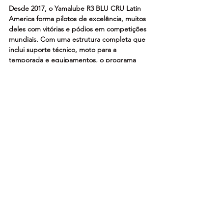
Desde 2017, o Yamalube R3 BLU CRU Latin 
America forma pilotos de excelência, muitos 
deles com vitórias e pódios em competições 
mundiais. Com uma estrutura completa que 
inclui suporte técnico, moto para a 
temporada e equipamentos, o programa 
segue como referência na formação de 
talentos da motovelocidade na América 
Latina.
Saiba mais sobre o BLU CRU
O nome “BLU CRU” é uma alusão ao termo 
“Blue Crew” que significa “Tripulação Azul”. 
O Programa tem como objetivo oferecer 
benefícios exclusivos aos pilotos que 
competem com motocicletas Yamaha nos 
principais campeonatos nacionais.
Para fazer parte do Programa BLU CRU, 
basta que os pilotos participem dos 
campeonatos homologados pela Yamaha 