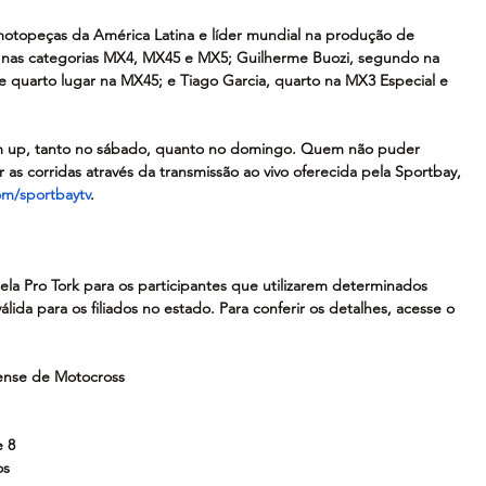
otopeças da América Latina e líder mundial na produção de 
er nas categorias MX4, MX45 e MX5; Guilherme Buozi, segundo na 
e quarto lugar na MX45; e Tiago Garcia, quarto na MX3 Especial e 
m up, tanto no sábado, quanto no domingo. Quem não puder 
r as corridas através da transmissão ao vivo oferecida pela Sportbay, 
m/sportbaytv
.
ela Pro Tork para os participantes que utilizarem determinados 
ida para os filiados no estado. Para conferir os detalhes, acesse o 
ense de Motocross
e 8
os