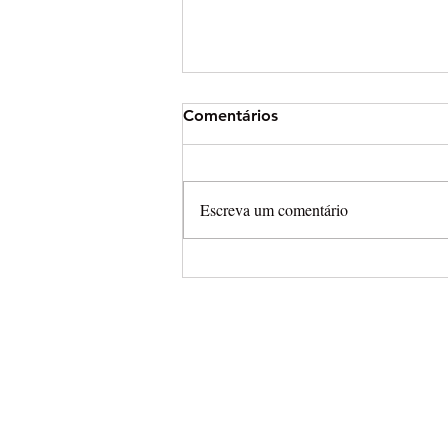
Comentários
Escreva um comentário
Arena Cross leva campeonat
completamente aberto para
Final