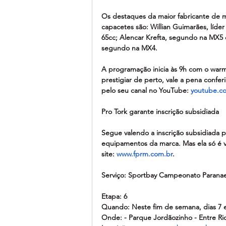
Os destaques da maior fabricante de m
capacetes são: Willian Guimarães, líd
65cc; Alencar Krefta, segundo na MX5 
segundo na MX4.
A programação inicia às 9h com o war
prestigiar de perto, vale a pena conferi
pelo seu canal no YouTube: 
youtube.co
Pro Tork garante inscrição subsidiada
Segue valendo a inscrição subsidiada p
equipamentos da marca. Mas ela só é vál
site: 
www.fprm.com.br
.
Serviço: Sportbay Campeonato Parana
Etapa: 6
Quando: Neste fim de semana, dias 7 
Onde: - Parque Jordãozinho - Entre Ri