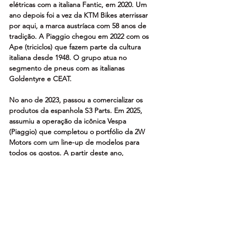
elétricas com a italiana Fantic, em 2020. Um 
ano depois foi a vez da KTM Bikes aterrissar 
por aqui, a marca austríaca com 58 anos de 
tradição. A Piaggio chegou em 2022 com os 
Ape (triciclos) que fazem parte da cultura 
italiana desde 1948. O grupo atua no 
segmento de pneus com as italianas 
Goldentyre e CEAT. 
No ano de 2023, passou a comercializar os 
produtos da espanhola S3 Parts. Em 2025, 
assumiu a operação da icônica Vespa 
(Piaggio) que completou o portfólio da 2W 
Motors com um line-up de modelos para 
todos os gostos. A partir deste ano, 
passaram a representar como 
concessionários a KTM Motorcycles e, além 
das motocicletas Husqvarna, as 
concessionárias PowerHusky comercializam 
as KTM.  O Centro de Distribuição e 
Montagem do grupo está localizado em 