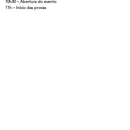
10h30 – Abertura do evento
11h – Início das provas
13h30 – Encerramento
Ver tudo
Posts recentes