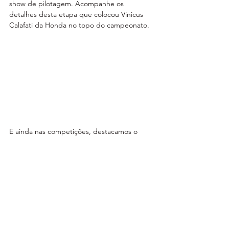
show de pilotagem. Acompanhe os 
detalhes desta etapa que colocou Vinicus 
Calafati da Honda no topo do campeonato.
E ainda nas competições, destacamos o 
Rally RN 1500, que contou com o domínio 
da Yamaha, onde Adrien Metge conquistou 
a vitória, e seu companheiro de equipe, 
Ricardo Martins foi o segundo colocado.