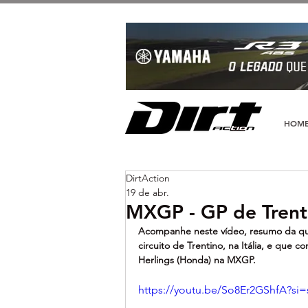
HOM
DirtAction
19 de abr.
MXGP - GP de Trent
Acompanhe neste vídeo, resumo da quin
circuito de Trentino, na Itália, e que 
Herlings (Honda) na MXGP.
https://youtu.be/So8Er2GShfA?s