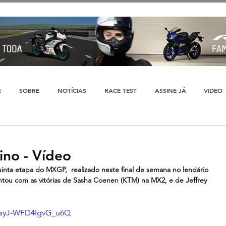
E
SOBRE
NOTÍCIAS
RACE TEST
ASSINE JÁ
VIDEO
ino - Vídeo
ta etapa do MXGP,  realizado neste final de semana no lendário 
contou com as vitórias de Sasha Coenen (KTM) na MX2, e de Jeffrey 
i=syJ-WFD4IgvG_u6Q