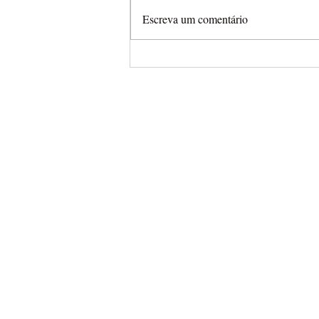
Escreva um comentário
Arena Cross leva campeonat
completamente aberto para
Final