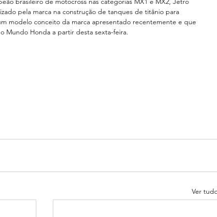
peão brasileiro de motocross nas categorias MX1 e MX2, Jetro 
lizado pela marca na construção de tanques de titânio para 
 um modelo conceito da marca apresentado recentemente e que 
 Mundo Honda a partir desta sexta-feira. 
Ver tud