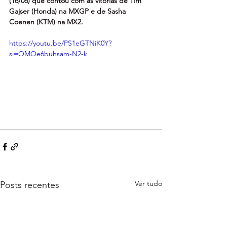
(16/06) que contou com as vitórias de Tim 
Gajser (Honda) na MXGP e de Sasha 
Coenen (KTM) na MX2.
https://youtu.be/PS1eGTNiK0Y?
si=OMOe6buhsam-N2-k
Ver tudo
Posts recentes