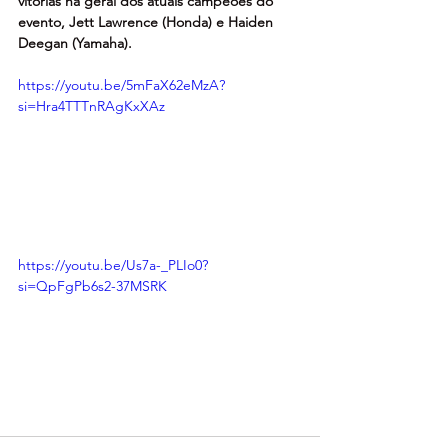
vitórias na geral dos atuais campeões do 
evento, Jett Lawrence (Honda) e Haiden 
Deegan (Yamaha).
https://youtu.be/5mFaX62eMzA?
si=Hra4TTTnRAgKxXAz
https://youtu.be/Us7a-_PLIo0?
si=QpFgPb6s2-37MSRK