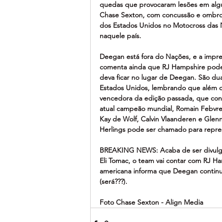
quedas que provocaram lesões em alguns
Chase Sexton, com concussão e ombro 
dos Estados Unidos no Motocross das N
naquele país.
Deegan está fora do Nações, e a impr
comenta ainda que RJ Hampshire pode
deva ficar no lugar de Deegan. São du
Estados Unidos, lembrando que além del
vencedora da edição passada, que cont
atual campeão mundial, Romain Febvre,
Kay de Wolf, Calvin Vlaanderen e Glen
Herlings pode ser chamado para repres
BREAKING NEWS: Acaba de ser divulga
Eli Tomac, o team vai contar com RJ H
americana informa que Deegan continu
(será???).
Foto Chase Sexton - Align Media 