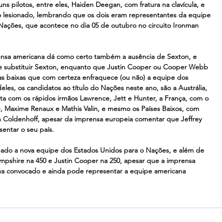
 pilotos, entre eles, Haiden Deegan, com fratura na clavícula, e 
lesionado, lembrando que os dois eram representantes da equipe 
ações, que acontece no dia 05 de outubro no circuito Ironman 
ensa americana dá como certo também a ausência de Sexton, e 
 substituir Sexton, enquanto que Justin Cooper ou Cooper Webb 
as baixas que com certeza enfraquece (ou não) a equipe dos 
es, os candidatos ao título do Nações neste ano, são a Austrália, 
a com os rápidos irmãos Lawrence, Jett e Hunter, a França, com o 
 Maxime Renaux e Mathis Valin, e mesmo os Países Baixos, com 
n Coldenhoff, apesar da imprensa europeia comentar que Jeffrey 
entar o seu país.
do a nova equipe dos Estados Unidos para o Nações, e além de 
ampshire na 450 e Justin Cooper na 250, apesar que a imprensa 
a convocado e ainda pode representar a equipe americana 