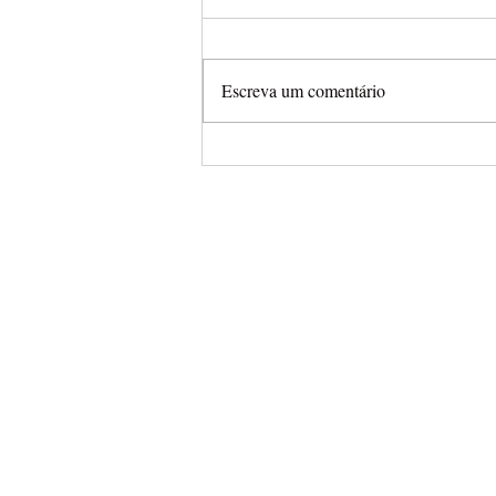
Escreva um comentário
Brasileiro de Enduro em Res
(PR) neste fim de semana