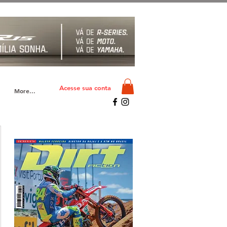
Acesse sua conta
More...
o