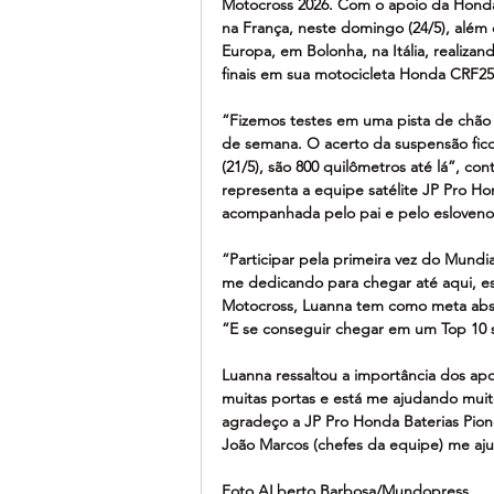
Motocross 2026. Com o apoio da Honda,
na França, neste domingo (24/5), além 
Europa, em Bolonha, na Itália, realizand
finais em sua motocicleta Honda CRF25
“Fizemos testes em uma pista de chão d
de semana. O acerto da suspensão ficou
(21/5), são 800 quilômetros até lá”, co
representa a equipe satélite JP Pro Ho
acompanhada pelo pai e pelo esloveno 
“Participar pela primeira vez do Mundi
me dedicando para chegar até aqui, est
Motocross, Luanna tem como meta absor
“E se conseguir chegar em um Top 10 se
Luanna ressaltou a importância dos apo
muitas portas e está me ajudando mui
agradeço a JP Pro Honda Baterias Pione
João Marcos (chefes da equipe) me ajud
Foto ALberto Barbosa/Mundopress