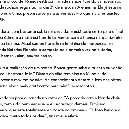
 a piloto de 16 anos está confirmada na abertura do campeonato, 
da rodada seguinte, no dia 31 de maio, na Alemanha. Ela já está na 
o os últimos preparativos para as corridas – o que inclui os ajustes 
0R.
uro, com bastante subida e descida, e está tudo certo para o final 
 ótimo e a moto está perfeita. Vamos para a França na quinta-feira 
ntou Luanna. Atual campeã brasileira feminina de motocross, ela 
nda Baterias Pioneiro e compete pela primeira vez no exterior, 
Roman Jelen, seu treinador.
al é a realização de um sonho. Pouca gente sabe o quanto eu venho 
ou bastante feliz.” Diante da elite feminina no Mundial do 
ver o máximo possível de conhecimento dentro e fora das pistas. 
ria ainda mais gratificante para mim”, acrescentou.
iadores para a jornada no exterior. “A parceria com a Honda abriu 
to, tem sido bem especial e eu agradeço demais. Também 
iro, que está totalmente envolvida no processo. O João Paulo e o 
am muito todos os dias”, finalizou a atleta.