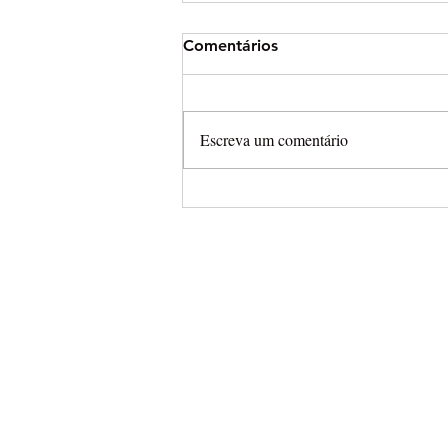
Comentários
Escreva um comentário
Brasileiro de Enduro em Res
(PR) neste fim de semana