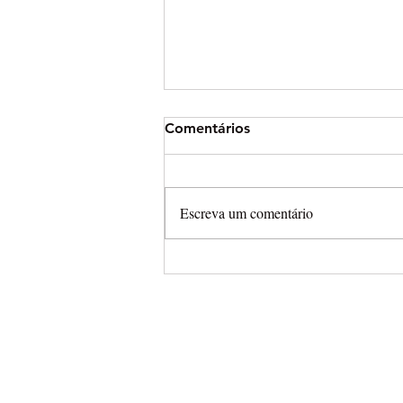
Comentários
Escreva um comentário
Arena Cross leva campeonat
completamente aberto para
Final