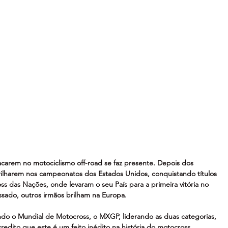
carem no motociclismo off-road se faz presente. Depois dos 
brilharem nos campeonatos dos Estados Unidos, conquistando títulos 
ss das Nações, onde levaram o seu País para a primeira vitória no 
ssado, outros irmãos brilham na Europa.
o o Mundial de Motocross, o MXGP, liderando as duas categorias, 
edito que este é um feito inédito na história do motocross 