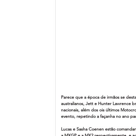
Parece que a época de irmãos se desta
australianos, Jett e Hunter Lawrence 
nacionais, além dos ois últimos Motocro
evento, repetindo a façanha no ano pa
Lucas e Sasha Coenen estão comandand
a MXGP e a MX2 respectivamente, e acr