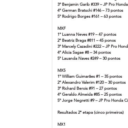
3º Benjamin Garib 
#339
 – JP Pro Honda
4º German Bratschi 
#146
 – 73 pontos
5º Rodrigo Borges 
#161
 – 63 pontos
MXF
1º Luanna Neves 
#19
 – 47 pontos
2º Beatriz Braga 
#811
 – 45 ponos
3º Marcely Cazadini 
#222
 – JP Pro Hond
4º Alicia Sagae 
#8
 – 34 pontos
5º Lauanda Naves 
#249
 – 30 pontos
MX5
1º William Guimarães 
#1
 – 35 pontos
2º Alexandro Valerim 
#120
 – 30 pontos
3º Richard Berois 
#91
 – 27 pontos
4º Geraldo Almeida 
#85
 – 25 pontos
5º Jorge Negretti 
#9
 – JP Pro Honda C
Resultados 2ª etapa (cinco primeiros)
MX1