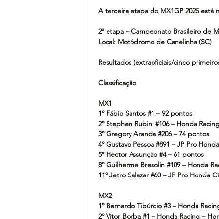
A terceira etapa do MX1GP 2025 está m
2ª etapa – Campeonato Brasileiro de 
Local: Motódromo de Canelinha (SC)
Resultados (extraoficiais/cinco primeiro
Classificação
MX1
1º Fábio Santos 
#1
 – 92 pontos
2º Stephen Rubini 
#106
 – Honda Racin
3º Gregory Aranda 
#206
 – 74 pontos
4º Gustavo Pessoa 
#891
 – JP Pro Honda
5º Hector Assunção 
#4
 – 61 pontos
8º Guilherme Bresolin 
#109
 – Honda Ra
11º Jetro Salazar 
#60
 – JP Pro Honda C
MX2
1º Bernardo Tibúrcio 
#3
 – Honda Racin
2º Vitor Borba 
#1
 – Honda Racing – Ho