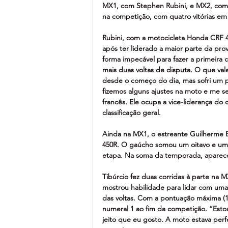
MX1, com Stephen Rubini, e MX2, com B
na competição, com quatro vitórias em 
Rubini, com a motocicleta Honda CRF 
após ter liderado a maior parte da pro
forma impecável para fazer a primeira 
mais duas voltas de disputa. O que val
desde o começo do dia, mas sofri um p
fizemos alguns ajustes na moto e me se
francês. Ele ocupa a vice-liderança d
classificação geral.
Ainda na MX1, o estreante Guilherme 
450R. O gaúcho somou um oitavo e um n
etapa. Na soma da temporada, aparece
Tibúrcio fez duas corridas à parte na 
mostrou habilidade para lidar com uma
das voltas. Com a pontuação máxima (1
numeral 1 ao fim da competição. “Estou 
jeito que eu gosto. A moto estava perf