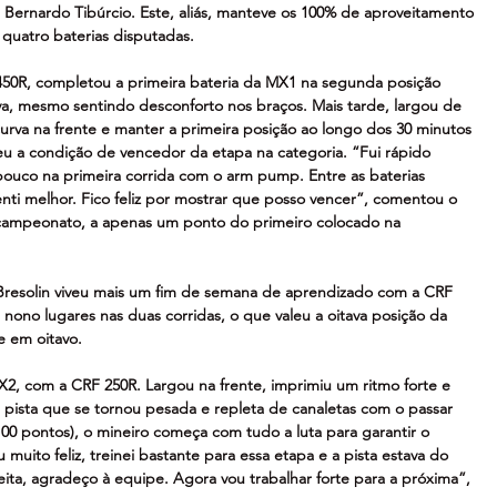
ernardo Tibúrcio. Este, aliás, manteve os 100% de aproveitamento 
quatro baterias disputadas.
450R, completou a primeira bateria da MX1 na segunda posição 
va, mesmo sentindo desconforto nos braços. Mais tarde, largou de 
curva na frente e manter a primeira posição ao longo dos 30 minutos 
eu a condição de vencedor da etapa na categoria. “Fui rápido 
ouco na primeira corrida com o arm pump. Entre as baterias 
nti melhor. Fico feliz por mostrar que posso vencer”, comentou o 
o campeonato, a apenas um ponto do primeiro colocado na 
Bresolin viveu mais um fim de semana de aprendizado com a CRF 
ono lugares nas duas corridas, o que valeu a oitava posição da 
 em oitavo.
MX2, com a CRF 250R. Largou na frente, imprimiu um ritmo forte e 
 pista que se tornou pesada e repleta de canaletas com o passar 
00 pontos), o mineiro começa com tudo a luta para garantir o 
muito feliz, treinei bastante para essa etapa e a pista estava do 
eita, agradeço à equipe. Agora vou trabalhar forte para a próxima”, 