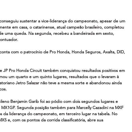
conseguiu sustentar a vice-liderança do campeonato, apesar de um 
ente em casa, o catarinense, atual campeão brasileiro, completou 
r de uma queda. Na segunda, recebeu a bandeirada em sexto, 
ontuador.
onta com o patrocínio de Pro Honda, Honda Seguros, Axalta, DID, 
te JP Pro Honda Circuit também conquistou resultados positivos em 
ou um quarto e um quinto lugares, resultados que o levaram à 
toriano Jetro Salazar não teve a mesma sorte e abandonou ainda 
cos.
leno Benjamin Garib foi ao pódio com dois segundos lugares e 
 do MX1GP. Segunda posição também para Marcelly Cazadini na MXF 
s da liderança do campeonato, em terceiro lugar na tabela. No 
X5 e, com os pontos da corrida classificatória, abre sua 