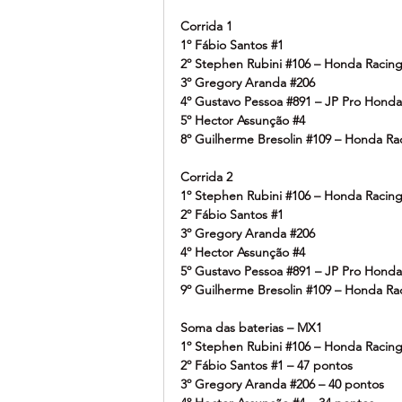
Corrida 1
1º Fábio Santos 
#1
2º Stephen Rubini 
#106
 – Honda Racin
3º Gregory Aranda 
#206
4º Gustavo Pessoa 
#891
 – JP Pro Honda
5º Hector Assunção 
#4
8º Guilherme Bresolin 
#109
 – Honda Ra
Corrida 2
1º Stephen Rubini 
#106
 – Honda Racin
2º Fábio Santos 
#1
3º Gregory Aranda 
#206
4º Hector Assunção 
#4
5º Gustavo Pessoa 
#891
 – JP Pro Honda
9º Guilherme Bresolin 
#109
 – Honda Ra
Soma das baterias – MX1
1º Stephen Rubini 
#106
 – Honda Racin
2º Fábio Santos 
#1
 – 47 pontos
3º Gregory Aranda 
#206
 – 40 pontos