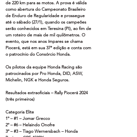
de 220 km para as motos. A prova é válida 
como abertura do Campeonato Brasileiro 
de Enduro de Regularidade e prossegue 
até o sábado (27/1), quando os campeões 
serão conhecidos em Teresina (PI), ao fim de 
um roteiro de mais de mil quilômetros. O 
evento, que nos anos ímpares se chama 
Piocerá, está em sua 37ª edição e conta com 
o patrocínio do Consórcio Honda.
Os pilotos da equipe Honda Racing são 
patrocinados por Pro Honda, DID, ASW, 
Michelin, NGK e Honda Seguros.
Resultados extraoficiais – Rally Piocerá 2024 
(três primeiros)
Categoria Elite
1º – 
#1
 – Jomar Grecco
2º – 
#6
 – Helaindo Onofre
3º – 
#3
 – Tiago Wernersbach – Honda 