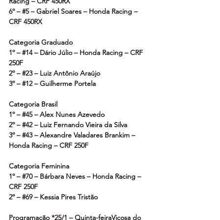
Racing – CRF 450RX
6º – 
#5
 – Gabriel Soares – Honda Racing – 
CRF 450RX
Categoria Graduado
1º – 
#14
 – Dário Júlio – Honda Racing – CRF 
250F
2º – 
#23
 – Luiz Antônio Araújo
3º – 
#12
 – Guilherme Portela
Categoria Brasil
1º – 
#45
 – Alex Nunes Azevedo
2º – 
#42
 – Luiz Fernando Vieira da Silva
3º – 
#43
 – Alexandre Valadares Brankim – 
Honda Racing – CRF 250F
Categoria Feminina
1º – 
#70
 – Bárbara Neves – Honda Racing – 
CRF 250F
2º – 
#69
 – Kessia Pires Tristão
Programação *25/1 – Quinta-feiraViçosa do 