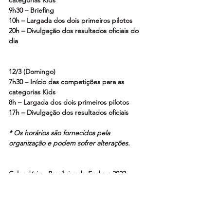
categorias Kids
9h30 – Briefing 
10h – Largada dos dois primeiros pilotos
20h – Divulgação dos resultados oficiais do 
dia
12/3 (Domingo)
7h30 – Início das competições para as 
categorias Kids
8h – Largada dos dois primeiros pilotos 
17h – Divulgação dos resultados oficiais
* Os horários são fornecidos pela 
organização e podem sofrer alterações.
Calendário - Brasileiro de Enduro 2023
1ª prova (1ª e 2ª etapas) – 10 a 12/3 – 
Mairiporã (SP)
2ª prova (3ª e 4ª etapas) – 21 a 23/4 – 
Patrocínio (MG)