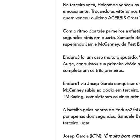
Na terceira volta, Holcombe venceu os 
emocionante. Trocando as vitórias nos 
quem venceu o último ACERBIS Cross Te
Com o ritmo dos três primeiros a afast
segundos atrás em quarto. Samuele Be
superando Jamie McCanney, da Fast Ed
Enduro3 foi um caso muito disputado. 
Auge, conquistou sua primeira vitória
completaram os três primeiros.
Enduro1 viu Josep Garcia conquistar u
McCanney subiu ao pódio em terceiro,
TM Racing, completaram os cinco prime
A batalha pelas honras de Enduro2 foi
por apenas dois segundos. Samuele Be
terceiro lugar.
Josep Garcia (KTM):
"É muito bom voltar