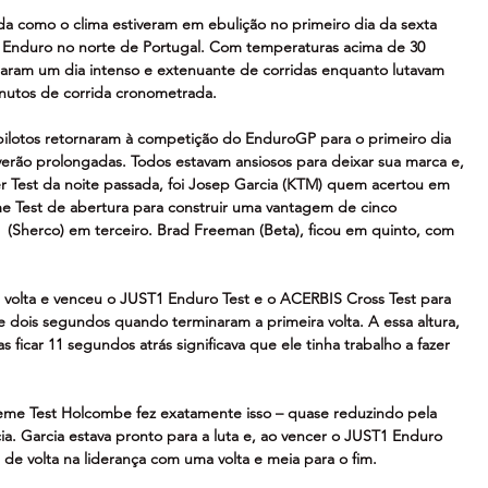
da como o clima estiveram em ebulição no primeiro dia da sexta 
nduro no norte de Portugal. Com temperaturas acima de 30 
taram um dia intenso e extenuante de corridas enquanto lutavam 
inutos de corrida cronometrada.
s pilotos retornaram à competição do EnduroGP para o primeiro dia 
verão prolongadas. Todos estavam ansiosos para deixar sua marca e, 
Test da noite passada, foi Josep Garcia (KTM) quem acertou em 
e Test de abertura para construir uma vantagem de cinco 
(Sherco) em terceiro. Brad Freeman (Beta), ficou em quinto, com 
 volta e venceu o JUST1 Enduro Test e o ACERBIS Cross Test para 
e dois segundos quando terminaram a primeira volta. A essa altura, 
ficar 11 segundos atrás significava que ele tinha trabalho a fazer 
e Test Holcombe fez exatamente isso – quase reduzindo pela 
a. Garcia estava pronto para a luta e, ao vencer o JUST1 Enduro 
 de volta na liderança com uma volta e meia para o fim.