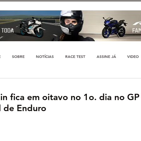
E
SOBRE
NOTÍCIAS
RACE TEST
ASSINE JÁ
VIDEO
lin fica em oitavo no 1o. dia no GP
l de Enduro