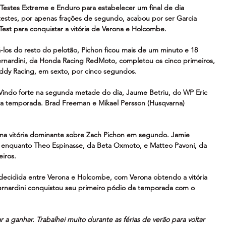
Testes Extreme e Enduro para estabelecer um final de dia 
testes, por apenas frações de segundo, acabou por ser Garcia 
st para conquistar a vitória de Verona e Holcombe.
á-los do resto do pelotão, Pichon ficou mais de um minuto e 18 
rnardini, da Honda Racing RedMoto, completou os cinco primeiros, 
dy Racing, em sexto, por cinco segundos.
Vindo forte na segunda metade do dia, Jaume Betriu, do WP Eric 
 na temporada. Brad Freeman e Mikael Persson (Husqvarna) 
ma vitória dominante sobre Zach Pichon em segundo. Jamie 
 enquanto Theo Espinasse, da Beta Oxmoto, e Matteo Pavoni, da 
iros.
 decidida entre Verona e Holcombe, com Verona obtendo a vitória 
rnardini conquistou seu primeiro pódio da temporada com o 
 a ganhar. Trabalhei muito durante as férias de verão para voltar 