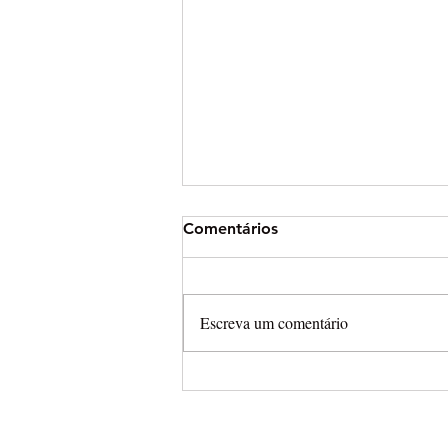
Comentários
Escreva um comentário
Husqvarna renova com Kay 
Wolf