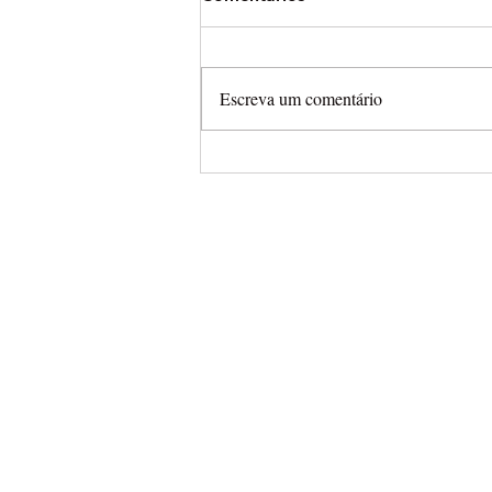
Escreva um comentário
Cooper Webb vence o GP d
Canadá e forte tempestade
interrompe a última prova