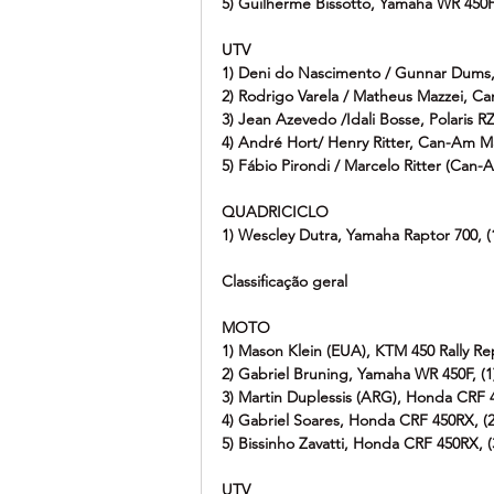
5) Guilherme Bissotto, Yamaha WR 450F
UTV
1) Deni do Nascimento / Gunnar Dums,
2) Rodrigo Varela / Matheus Mazzei, C
3) Jean Azevedo /Idali Bosse, Polaris R
4) André Hort/ Henry Ritter, Can-Am M
5) Fábio Pirondi / Marcelo Ritter (Can
QUADRICICLO
1) Wescley Dutra, Yamaha Raptor 700,
Classificação geral
MOTO
1) Mason Klein (EUA), KTM 450 Rally Re
2) Gabriel Bruning, Yamaha WR 450F, (
3) Martin Duplessis (ARG), Honda CRF 
4) Gabriel Soares, Honda CRF 450RX, (
5) Bissinho Zavatti, Honda CRF 450RX, 
UTV