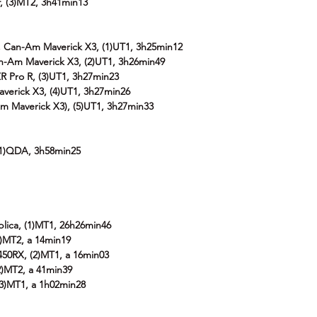
, (3)MT2, 3h41min13
 Can-Am Maverick X3, (1)UT1, 3h25min12
an-Am Maverick X3, (2)UT1, 3h26min49
ZR Pro R, (3)UT1, 3h27min23
averick X3, (4)UT1, 3h27min26
-Am Maverick X3), (5)UT1, 3h27min33
 (1)QDA, 3h58min25
plica, (1)MT1, 26h26min46
1)MT2, a 14min19
450RX, (2)MT1, a 16min03
2)MT2, a 41min39
(3)MT1, a 1h02min28