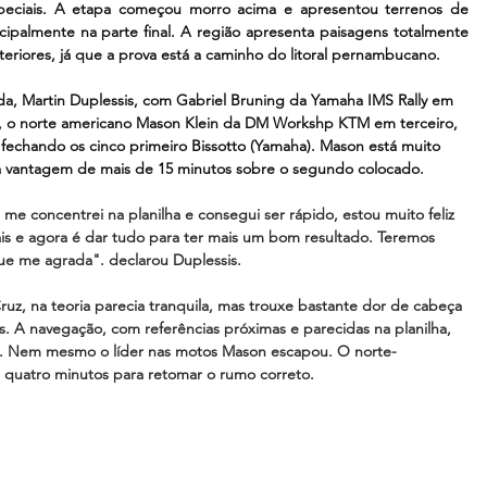
peciais. A etapa começou morro acima e apresentou terrenos de 
ncipalmente na parte final. A região apresenta paisagens totalmente 
teriores, já que a prova está a caminho do litoral pernambucano. 
da, Martin Duplessis, com Gabriel Bruning da Yamaha IMS Rally em 
ia, o norte americano Mason Klein da DM Workshp KTM em terceiro, 
fechando os cinco primeiro Bissotto (Yamaha). Mason está muito 
a vantagem de mais de 15 minutos sobre o segundo colocado. 
me concentrei na planilha e consegui ser rápido, estou muito feliz 
is e agora é dar tudo para ter mais um bom resultado. Teremos 
que me agrada". declarou Duplessis.
ruz, na teoria parecia tranquila, mas trouxe bastante dor de cabeça 
. A navegação, com referências próximas e parecidas na planilha, 
os. Nem mesmo o líder nas motos Mason escapou. O norte-
a quatro minutos para retomar o rumo correto. 