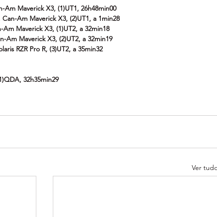
an-Am Maverick X3, (1)UT1, 26h48min00
 Can-Am Maverick X3, (2)UT1, a 1min28
n-Am Maverick X3, (1)UT2, a 32min18
an-Am Maverick X3, (2)UT2, a 32min19
olaris RZR Pro R, (3)UT2, a 35min32
 (1)QDA, 32h35min29
Ver tud