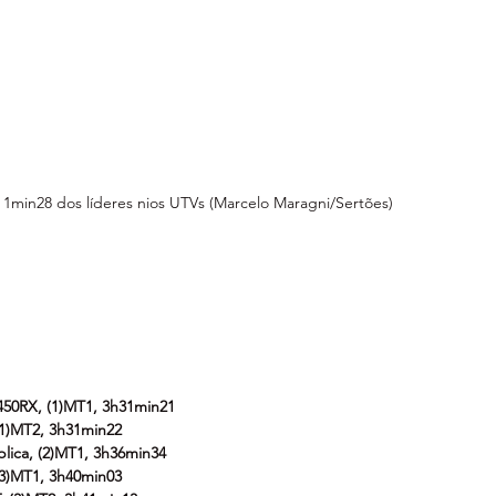
1min28 dos líderes nios UTVs (Marcelo Maragni/Sertões)
450RX, (1)MT1, 3h31min21
(1)MT2, 3h31min22
plica, (2)MT1, 3h36min34
(3)MT1, 3h40min03