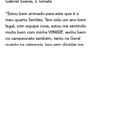
Gabriel Soares, o Tomate
"Estou bem animado para este que é o 
meu quarto Sertões. Tem sido um ano bem 
legal, com equipe nova, estou me sentindo 
muito bem com minha WR450F, venho bem 
no campeonato também, tanto na Geral 
quanto na categoria. Isso sem dúvidas me 
dá um gás a mais para o Sertões. Estou 
bem animado pra prova, é um terreno que 
eu gosto bastante, saindo de Goiás que é 
um chão bem parecido com Minas Gerais, 
então acredito que a gente tem tudo para 
fazer um rally brilhante".
Moara Sacilotti
"A expectativa é gigantesca por ser minha 
25ª participação; uma marca muito 
expressiva no esporte. A cobrança interna e 
externa é muito grande. Me preparei para 