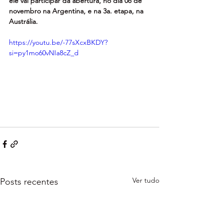
ele vai participar da abertura, no dia 08 de 
novembro na Argentina, e na 3a. etapa, na 
Austrália.
https://youtu.be/-77sXcxBKDY?
si=py1mo60vNIa8cZ_d
Ver tudo
Posts recentes