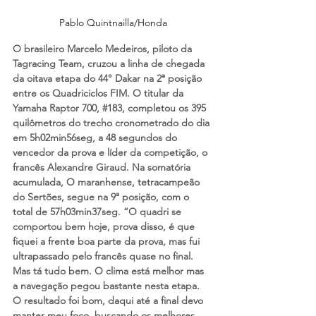
Pablo Quintnailla/Honda
O brasileiro Marcelo Medeiros, piloto da 
Tagracing Team, cruzou a linha de chegada 
da oitava etapa do 44° Dakar na 2ª posição 
entre os Quadriciclos FIM. O titular da 
Yamaha Raptor 700, 
#183
, completou os 395 
quilômetros do trecho cronometrado do dia 
em 5h02min56seg, a 48 segundos do 
vencedor da prova e líder da competição, o 
francês Alexandre Giraud. Na somatória 
acumulada, O maranhense, tetracampeão 
do Sertões, segue na 9ª posição, com o 
total de 57h03min37seg. “O quadri se 
comportou bem hoje, prova disso, é que 
fiquei a frente boa parte da prova, mas fui 
ultrapassado pelo francês quase no final. 
Mas tá tudo bem. O clima está melhor mas 
a navegação pegou bastante nesta etapa. 
O resultado foi bom, daqui até a final devo 
manter meu foco, buscando os melhores 