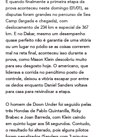
E quando finalmente a primeira etapa da 
prova aconteceu neste domingo (01/01), as 
disputas foram grandes no percurso de Sea 
Camp (largada e chegada), com 
deslocamento de 234 km e especial de 367 
km. E n
o Dakar, mesmo um desempenho 
quase perfeito não é garantia de uma vitória 
ou um lugar no pódio se as coisas correrem 
mal na reta final, aconteceu isso durante a 
prova, como Mason Klein descobriu muito 
para seu desgosto hoje. O americano, que 
liderava a corrida no penúltimo posto de 
controle, deixou a vitória escapar por entre 
os dedos enquanto Daniel Sanders voltava 
para casa para reivindicar a etapa. 
O homem de Down Under foi seguido pelas 
três Hondas de Pablo Quintanilla, Ricky 
Brabec e Joan Barreda, com Klein caindo 
em quinto lugar aos 54 segundos. Contudo, 
o resultado foi alterado, pois alguns pilotos 
foram penalizados (Sanders com 3 minutos, 