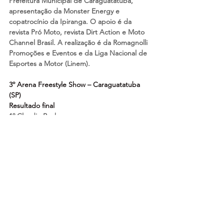
Prefeitura Municipal de Caraguatatuba, 
apresentação da Monster Energy e 
copatrocínio da Ipiranga. O apoio é da 
revista Pró Moto, revista Dirt Action e Moto 
Channel Brasil. A realização é da Romagnolli 
Promoções e Eventos e da Liga Nacional de 
Esportes a Motor (Linem).
3º Arena Freestyle Show – Caraguatatuba 
(SP)
Resultado final
1º Claudio Rocha
2º Jeff Campacci
3º Gian Bergamini
4º Paô Bergamini
5º Rafa Gasparini
6º Raphael Arnellas